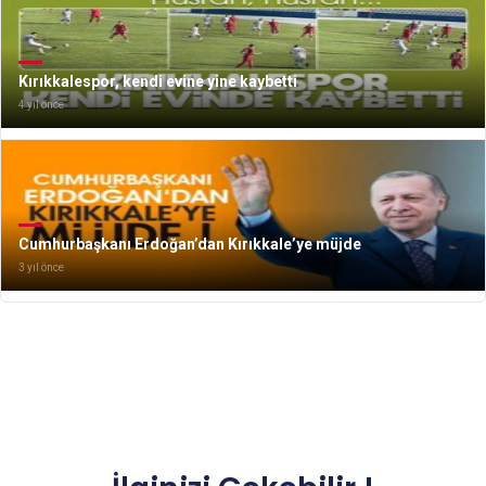
Kırıkkalespor, kendi evine yine kaybetti
4 yıl önce
Cumhurbaşkanı Erdoğan’dan Kırıkkale’ye müjde
3 yıl önce