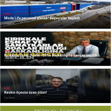
Moda Life personel alacak! Başvurular başladı
2 yıl önce
Kırıkkale Esnaf Odaları Birlik Başkanlığına Gençer seçildi
5 yıl önce
Keskin ilçesini üzen ölüm!
2 yıl önce