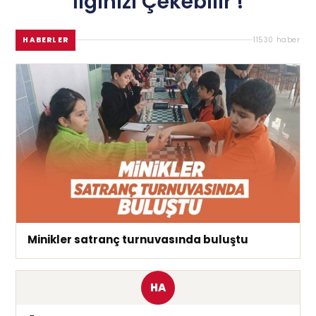
İlginizi Çekebilir !
HABERLER
11530 haber
Minikler satranç turnuvasında buluştu
HA