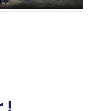
 yıl önce
 !