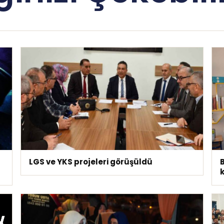
LGS ve YKS projeleri görüşüldü
B