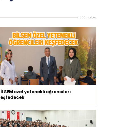
11530 haber
İLSEM özel yetenekli öğrencileri
keşfedecek