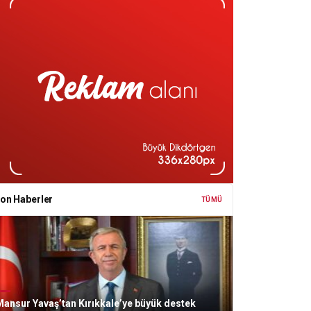
on Haberler
TÜMÜ
ansur Yavaş’tan Kırıkkale’ye büyük destek