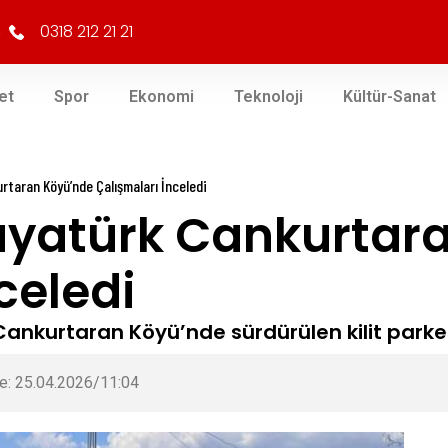
0318 212 21 21
et
Spor
Ekonomi
Teknoloji
Kültür-Sanat
taran Köyü’nde Çalışmaları İnceledi
atürk Cankurtara
celedi
ı Cankurtaran Köyü’nde sürdürülen kilit parke
e: 25.04.2026/11:04