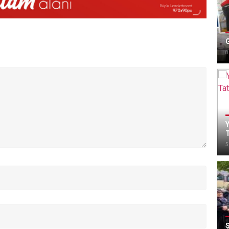
G
8
Y
T
5
Ş