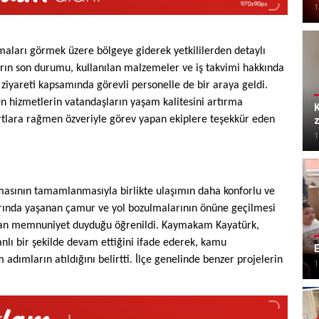
1
ları görmek üzere bölgeye giderek yetkililerden detaylı
ların son durumu, kullanılan malzemeler ve iş takvimi hakkında
ziyareti kapsamında görevli personelle de bir araya geldi.
en hizmetlerin vatandaşların yaşam kalitesini artırma
artlara rağmen özveriyle görev yapan ekiplere teşekkür eden
z
1
masının tamamlanmasıyla birlikte ulaşımın daha konforlu ve
larında yaşanan çamur ve yol bozulmalarının önüne geçilmesi
ardan memnuniyet duyduğu öğrenildi. Kaymakam Kayatürk,
anlı bir şekilde devam ettiğini ifade ederek, kamu
E
 adımların atıldığını belirtti. İlçe genelinde benzer projelerin
1