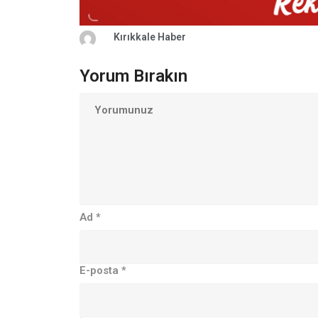
Kırıkkale Haber
Yorum Bırakın
Ad
*
E-posta
*