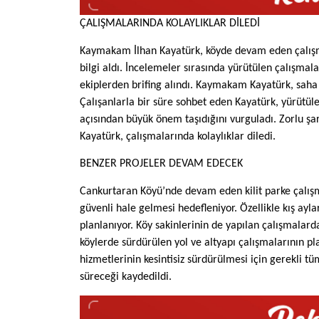
ÇALIŞMALARINDA KOLAYLIKLAR DİLEDİ
Kaymakam İlhan Kayatürk, köyde devam eden çalışma
bilgi aldı. İncelemeler sırasında yürütülen çalışma
ekiplerden brifing alındı. Kaymakam Kayatürk, saha 
Çalışanlarla bir süre sohbet eden Kayatürk, yürütül
açısından büyük önem taşıdığını vurguladı. Zorlu ş
Kayatürk, çalışmalarında kolaylıklar diledi.
BENZER PROJELER DEVAM EDECEK
Cankurtaran Köyü’nde devam eden kilit parke çalış
güvenli hale gelmesi hedefleniyor. Özellikle kış ay
planlanıyor. Köy sakinlerinin de yapılan çalışmal
köylerde sürdürülen yol ve altyapı çalışmalarının pl
hizmetlerinin kesintisiz sürdürülmesi için gerekli tüm
süreceği kaydedildi.