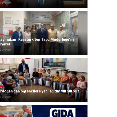
1 ay önce
Kaymakam Kayatürk’ten Tapu Müdürlüğü’ne
iyaret
2 ay önce
rdoğan’dan öğrencilere yeni eğitim yılı sürprizi
1 ay önce