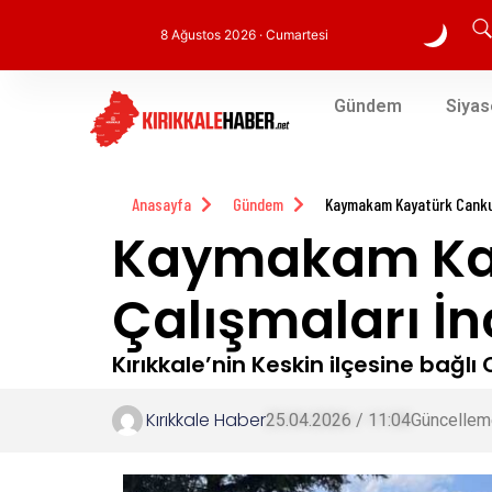
8 Ağustos 2026 · Cumartesi
Gündem
Siyas
Anasayfa
Gündem
Kaymakam Kayatürk Cankur
Kaymakam Kay
Çalışmaları İn
Kırıkkale’nin Keskin ilçesine bağl
Kırıkkale Haber
25.04.2026 / 11:04
Güncellem