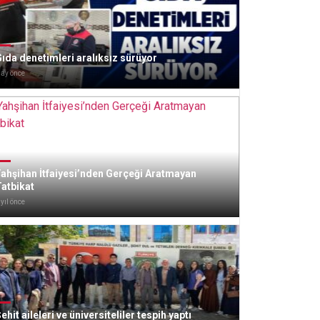
ıda denetimleri aralıksız sürüyor
 ay önce
ahşihan İtfaiyesi’nden Gerçeği Aratmayan
atbikat
 yıl önce
ehit aileleri ve üniversiteliler tespih yaptı