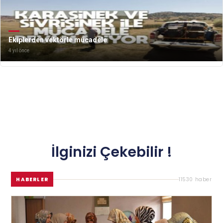
Ekiplerden vektörle mücadele
4 yıl önce
İlginizi Çekebilir !
HABERLER
11530 haber