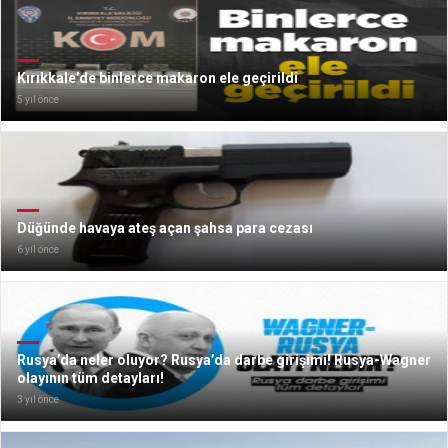
Kırıkkale’de binlerce makaron ele geçirildi
5 yıl önce
Düğünde havaya ateş açan şahsa para cezası
6 yıl önce
Rusya’da neler oluyor? Rusya’da darbe girişimi! Rusya-Wagner
olayının tüm detayları!
3 yıl önce