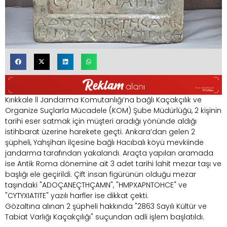
Kırıkkale İl Jandarma Komutanlığı’na bağlı Kaçakçılık ve
Organize Suçlarla Mücadele (KOM) Şube Müdürlüğü, 2 kişinin
tarihi eser satmak için müşteri aradığı yönünde aldığı
istihbarat üzerine harekete geçti. Ankara’dan gelen 2
şüpheli, Yahşihan ilçesine bağlı Hacıbalı köyü mevkiinde
jandarma tarafından yakalandı. Araçta yapılan aramada
ise Antik Roma dönemine ait 3 adet tarihi lahit mezar taşı ve
başlığı ele geçirildi. Çift insan figürünün olduğu mezar
taşındaki "ADOÇANEÇTHÇAMN", "HMPXAPNTOHCE" ve
"CYTYXIATITE" yazılı harfler ise dikkat çekti.
Gözaltına alınan 2 şüpheli hakkında "2863 Sayılı Kültür ve
Tabiat Varlığı Kaçakçılığı" suçundan adli işlem başlatıldı.