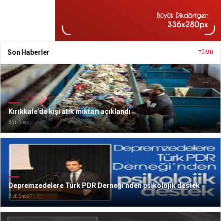
Son Haberler
TÜMÜ
Kırıkkale’de kişi atık miktarı açıklandı
3 yıl önce
Depremzedelere Türk PDR Derneği’nden psikolojik destek
3 yıl önce