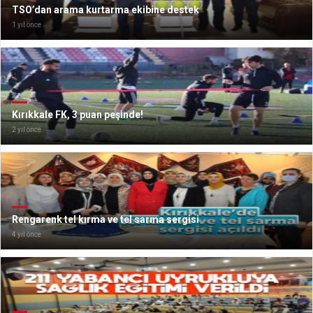
TSO’dan arama kurtarma ekibine destek
1 yıl önce
Kırıkkale FK, 3 puan peşinde!
2 yıl önce
Rengarenk tel kırma ve tel sarma sergisi
4 yıl önce