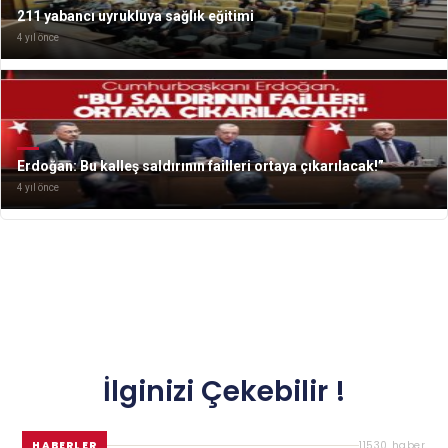
211 yabancı uyrukluya sağlık eğitimi
4 yıl önce
Erdoğan: Bu kalleş saldırının failleri ortaya çıkarılacak!”
4 yıl önce
İlginizi Çekebilir !
HABERLER
11530 haber