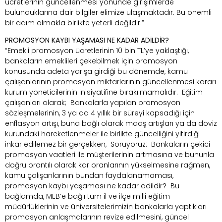
ücretlerinin güncellenmesi yönünde girişimlerde
bulunduklarına dair bilgiler elimize ulaşmaktadır. Bu önemli
bir adım olmakla birlikte yeterli değildir.”
PROMOSYON KAYBI YAŞAMASI NE KADAR ADİLDİR?
“Emekli promosyon ücretlerinin 10 bin TL’ye yaklaştığı,
bankaların emeklileri çekebilmek için promosyon
konusunda adeta yarışa girdiği bu dönemde, kamu
çalışanlarının promosyon miktarlarının güncellenmesi kararı
kurum yöneticilerinin inisiyatifine bırakılmamalıdır. Eğitim
çalışanları olarak; Bankalarla yapılan promosyon
sözleşmelerinin, 3 ya da 4 yıllık bir süreyi kapsadığı için
enflasyon artışı, buna bağlı olarak maaş artışları ya da döviz
kurundaki hareketlenmeler ile birlikte güncelliğini yitirdiği
inkar edilemez bir gerçekken, Soruyoruz: Bankaların çekici
promosyon vaatleri ile müşterilerinin artmasına ve bununla
doğru orantılı olarak kar oranlarının yükselmesine rağmen,
kamu çalışanlarının bundan faydalanamaması,
promosyon kaybı yaşaması ne kadar adildir? Bu
bağlamda, MEB’e bağlı tüm il ve ilçe milli eğitim
müdürlüklerinin ve üniversitelerimizin bankalarla yaptıkları
promosyon anlaşmalarının revize edilmesini, güncel