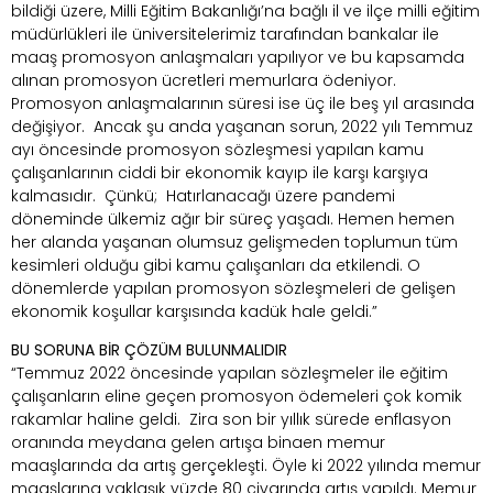
bildiği üzere, Milli Eğitim Bakanlığı’na bağlı il ve ilçe milli eğitim
müdürlükleri ile üniversitelerimiz tarafından bankalar ile
maaş promosyon anlaşmaları yapılıyor ve bu kapsamda
alınan promosyon ücretleri memurlara ödeniyor.
Promosyon anlaşmalarının süresi ise üç ile beş yıl arasında
değişiyor. Ancak şu anda yaşanan sorun, 2022 yılı Temmuz
ayı öncesinde promosyon sözleşmesi yapılan kamu
çalışanlarının ciddi bir ekonomik kayıp ile karşı karşıya
kalmasıdır. Çünkü; Hatırlanacağı üzere pandemi
döneminde ülkemiz ağır bir süreç yaşadı. Hemen hemen
her alanda yaşanan olumsuz gelişmeden toplumun tüm
kesimleri olduğu gibi kamu çalışanları da etkilendi. O
dönemlerde yapılan promosyon sözleşmeleri de gelişen
ekonomik koşullar karşısında kadük hale geldi.”
BU SORUNA BİR ÇÖZÜM BULUNMALIDIR
“Temmuz 2022 öncesinde yapılan sözleşmeler ile eğitim
çalışanların eline geçen promosyon ödemeleri çok komik
rakamlar haline geldi. Zira son bir yıllık sürede enflasyon
oranında meydana gelen artışa binaen memur
maaşlarında da artış gerçekleşti. Öyle ki 2022 yılında memur
maaşlarına yaklaşık yüzde 80 civarında artış yapıldı. Memur