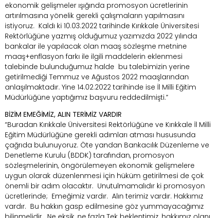
ekonomik gelişmeler ışığında promosyon ücretlerinin
artırılmasına yönelik gerekli çalışmaların yapılmasını
istiyoruz. Kaldı ki 10.03.2022 tarihinde Kırıkkale Üniversitesi
Rektörlüğüne yazmış olduğumuz yazımızda 2022 yılında
bankalar ile yapılacak olan maaş sözleşme metnine
maaş+enflasyon farkı ile ilgili maddelerin eklenmesi
talebinde bulunduğumuz halde bu talebimizin yerine
getirilmediği Temmuz ve Ağustos 2022 maaşlarından
anlaşılmaktadır. Yine 14.02.2022 tarihinde ise İl Milli Eğitim
Müdürlüğüne yaptığımız başvuru reddedilmişti.”
BİZİM EMEĞİMİZ, ALIN TERİMİZ VARDIR
“Buradan Kırıkkale Üniversitesi Rektörlüğüne ve Kırıkkale İl Milli
Eğitim Müdürlüğüne gerekli adımları atması hususunda
çağrıda bulunuyoruz. Öte yandan Bankacılık Düzenleme ve
Denetleme Kurulu (BDDK) tarafından, promosyon
sözleşmelerinin, öngörülemeyen ekonomik gelişmelere
uygun olarak düzenlenmesi için hüküm getirilmesi de çok
önemli bir adım olacaktır. Unutulmamalıdır ki promosyon
ücretlerinde; Emeğimiz vardır. Alın terimiz vardır. Hakkımız
vardır. Bu hakkın gasp edilmesine göz yummayacağımız
bilinmelidir. Ne eksik, ne fazla Tek beklentimiz, hakkımız olanı