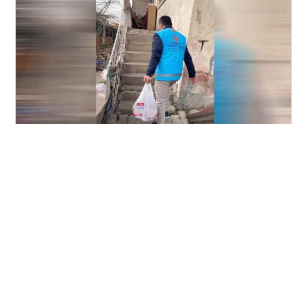
İhtiyaç sahibi ailelere yardım
Hızlı Linkler
İletişim
Hakkımızda
info@kirikkalehaber.net
Gizlilik İlkeleri
Telefon : 0318 212 21 21