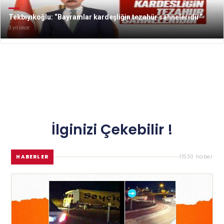
Tekbıyıkoğlu: “Bayramlar kardeşliğin tezahür sahneleridir”
3 yıl önce
İlginizi Çekebilir !
HABERLER
11530 haber