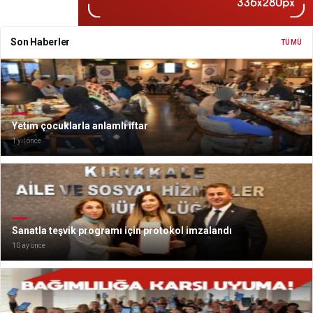
Son Haberler
TÜMÜ
Yetim çocuklarla anlamlı iftar
1 yıl önce
Sanatla teşvik programı için protokol imzalandı
10 ay önce