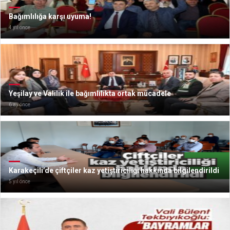
Bağımlılığa karşı uyuma!
4 yıl önce
Yeşilay ve Valilik ile bağımlılıkta ortak mücadele
6 ay önce
Karakeçili’de çiftçiler kaz yetiştiriciliği hakkında bilgilendirildi
5 yıl önce