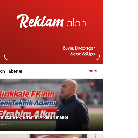
on Haberler
TÜMÜ
ırıkkale FK, Efrahim Alkın’a emanet
 ay önce