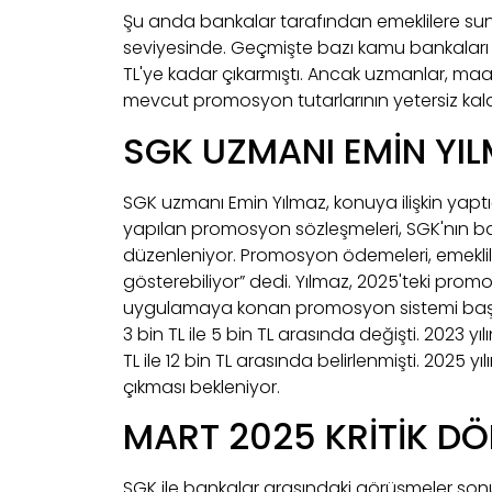
Şu anda bankalar tarafından emeklilere sun
seviyesinde. Geçmişte bazı kamu bankaları 
TL'ye kadar çıkarmıştı. Ancak uzmanlar, maa
mevcut promosyon tutarlarının yetersiz kald
SGK UZMANI EMİN YI
SGK uzmanı Emin Yılmaz, konuya ilişkin yaptı
yapılan promosyon sözleşmeleri, SGK'nın ba
düzenleniyor. Promosyon ödemeleri, emeklile
gösterebiliyor” dedi. Yılmaz, 2025'teki promos
uygulamaya konan promosyon sistemi başlan
3 bin TL ile 5 bin TL arasında değişti. 2023 y
TL ile 12 bin TL arasında belirlenmişti. 2025 
çıkması bekleniyor.
MART 2025 KRİTİK D
SGK ile bankalar arasındaki görüşmeler son