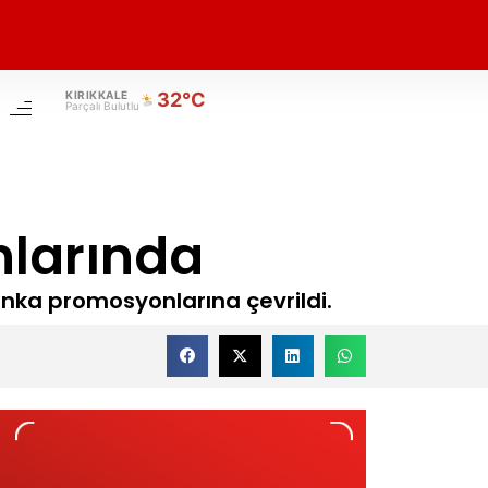
KIRIKKALE
32°C
Parçalı Bulutlu
nlarında
nka promosyonlarına çevrildi.