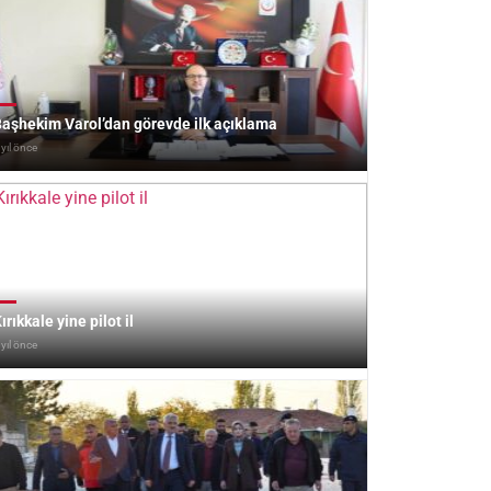
aşhekim Varol’dan görevde ilk açıklama
 yıl önce
ırıkkale yine pilot il
 yıl önce