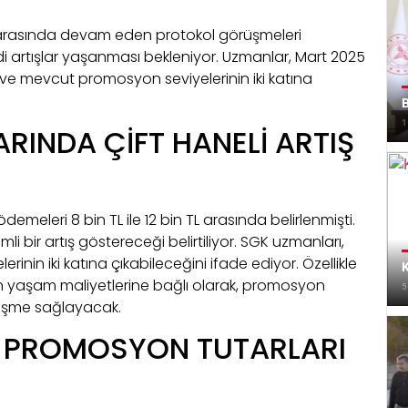
 arasında devam eden protokol görüşmeleri
rtışlar yaşanması bekleniyor. Uzmanlar, Mart 2025
ni ve mevcut promosyon seviyelerinin iki katına
B
1
INDA ÇİFT HANELİ ARTIŞ
meleri 8 bin TL ile 12 bin TL arasında belirlenmişti.
 bir artış göstereceği belirtiliyor. SGK uzmanları,
in iki katına çıkabileceğini ifade ediyor. Özellikle
K
n yaşam maliyetlerine bağlı olarak, promosyon
5
yileşme sağlayacak.
 PROMOSYON TUTARLARI