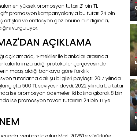
ulan en yüksek promosyon tutarı 21 bin TL
Ç
çift promosyon kampanyalarıyla bu tutarı 24 bin
1
ş artışları ve enflasyon göz önüne alındığında,
ığını vurguluyor.
LMAZ'DAN AÇIKLAMA
ğı açıklamada, “Emekliler ile bankalar arasında
nkalarla imzaladığı protokoller çerçevesinde
M
rin maaş aldığı bankaya göre farklılık
2
yon tutarlarına dair şu bilgileri paylaştı: 2017 yılında
gıçta 500 TL seviyesindeydi. 2022 yılında bu tutar
ılında ise promosyon ödemeleri iki katına çıkarak 8 bin
yılında ise promosyon tavan tutarının 24 bin TL'ye
ÖNEM
K
2
ucunda, yeni protokolün Mart 2025'te yürürlüğe