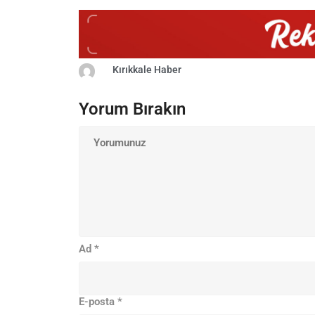
Kırıkkale Haber
Yorum Bırakın
Ad
*
E-posta
*