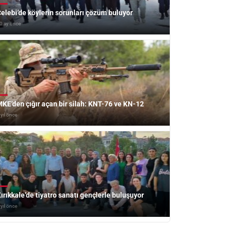
elebi’de köylerin sorunları çözüm buluyor
0 ay önce
KE’den çığır açan bir silah: KNT-76 ve KN-12
 yıl önce
ırıkkale’de tiyatro sanatı gençlerle buluşuyor
 yıl önce