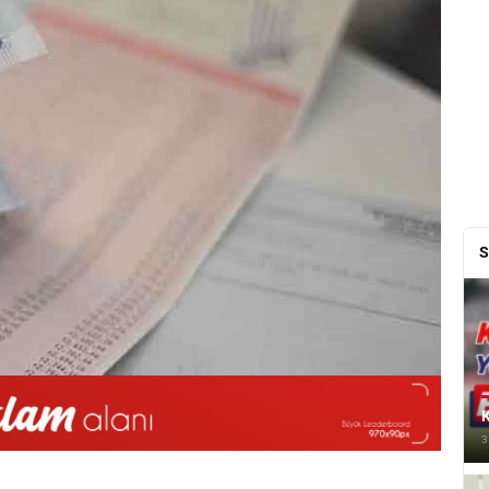
S
K
3