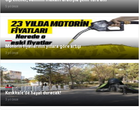
5 yıl önce
Motorin fiyatlarının yıllara göre artışı
3 yıl önce
Kırıkkale’de hayat duracak!
3 yıl önce