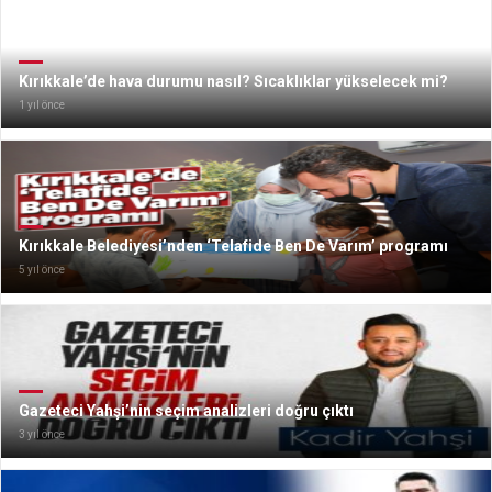
Kırıkkale’de hava durumu nasıl? Sıcaklıklar yükselecek mi?
1 yıl önce
Kırıkkale Belediyesi’nden ‘Telafide Ben De Varım’ programı
5 yıl önce
Gazeteci Yahşi’nin seçim analizleri doğru çıktı
3 yıl önce