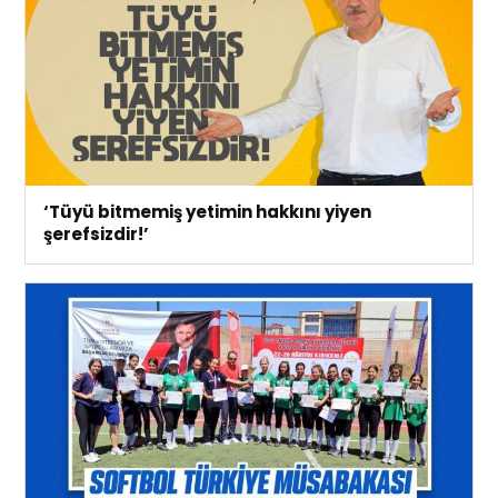
‘Tüyü bitmemiş yetimin hakkını yiyen
şerefsizdir!’