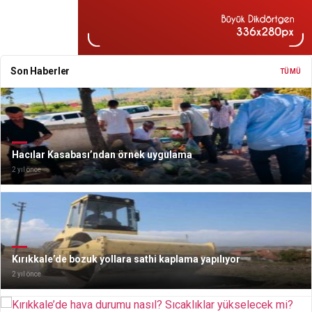
Son Haberler
TÜMÜ
Hacılar Kasabası’ndan örnek uygulama
2 yıl önce
Kırıkkale’de bozuk yollara sathi kaplama yapılıyor
2 yıl önce