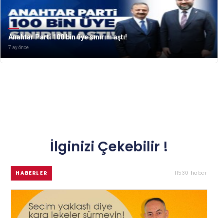
Anahtar Parti 100 bin üye sınırını aştı!
7 ay önce
İlginizi Çekebilir !
HABERLER
11530 haber