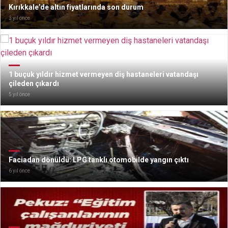
Kırıkkale’de altın fiyatlarında son durum
3 yıl önce
1 buçuk yıldır hizmet vermeyen diş hastaneleri vatandaşı
çileden çıkardı
5 yıl önce
Faciadan dönüldü: LPG tanklı otomobilde yangın çıktı
6 yıl önce