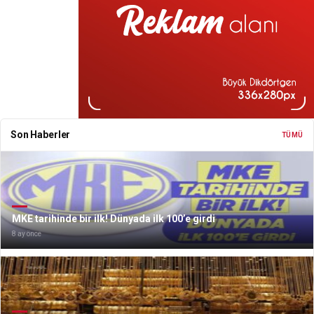
Son Haberler
TÜMÜ
MKE tarihinde bir ilk! Dünyada ilk 100’e girdi
8 ay önce