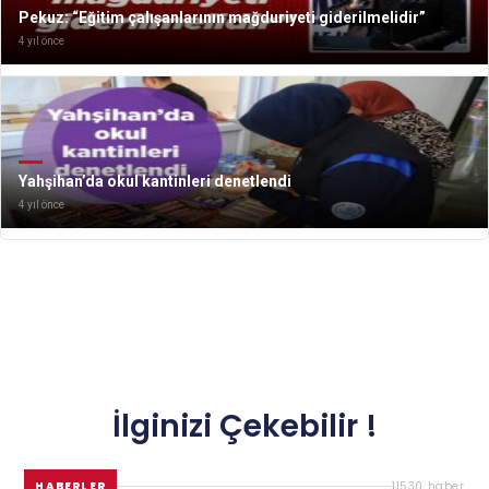
Pekuz: “Eğitim çalışanlarının mağduriyeti giderilmelidir”
4 yıl önce
Yahşihan’da okul kantinleri denetlendi
4 yıl önce
İlginizi Çekebilir !
HABERLER
11530 haber