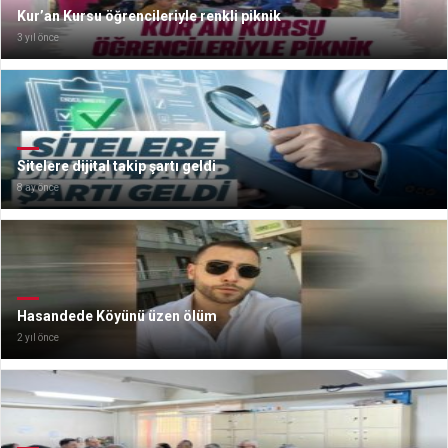
Kur’an Kursu öğrencileriyle renkli piknik
3 yıl önce
Sitelere dijital takip şartı geldi
8 ay önce
Hasandede Köyünü üzen ölüm
2 yıl önce