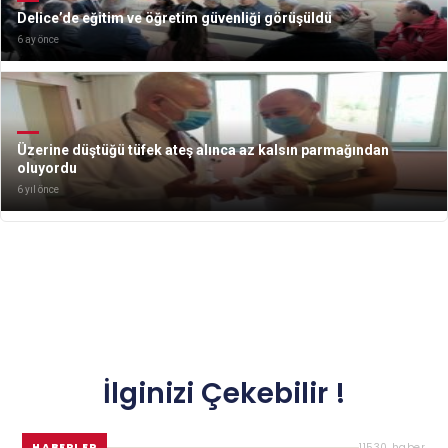
Delice’de eğitim ve öğretim güvenliği görüşüldü
6 ay önce
Üzerine düştüğü tüfek ateş alınca az kalsın parmağından
oluyordu
6 yıl önce
İlginizi Çekebilir !
HABERLER
11530 haber