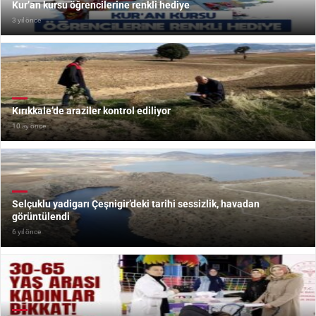
Kur’an kursu öğrencilerine renkli hediye
3 yıl önce
Kırıkkale’de araziler kontrol ediliyor
10 ay önce
Selçuklu yadigarı Çeşnigir’deki tarihi sessizlik, havadan
görüntülendi
6 yıl önce