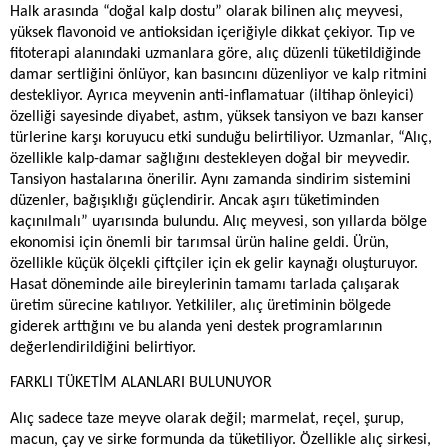
Halk arasında “doğal kalp dostu” olarak bilinen alıç meyvesi,
yüksek flavonoid ve antioksidan içeriğiyle dikkat çekiyor. Tıp ve
fitoterapi alanındaki uzmanlara göre, alıç düzenli tüketildiğinde
damar sertliğini önlüyor, kan basıncını düzenliyor ve kalp ritmini
destekliyor. Ayrıca meyvenin anti-inflamatuar (iltihap önleyici)
özelliği sayesinde diyabet, astım, yüksek tansiyon ve bazı kanser
türlerine karşı koruyucu etki sunduğu belirtiliyor. Uzmanlar, “Alıç,
özellikle kalp-damar sağlığını destekleyen doğal bir meyvedir.
Tansiyon hastalarına önerilir. Aynı zamanda sindirim sistemini
düzenler, bağışıklığı güçlendirir. Ancak aşırı tüketiminden
kaçınılmalı” uyarısında bulundu. Alıç meyvesi, son yıllarda bölge
ekonomisi için önemli bir tarımsal ürün haline geldi. Ürün,
özellikle küçük ölçekli çiftçiler için ek gelir kaynağı oluşturuyor.
Hasat döneminde aile bireylerinin tamamı tarlada çalışarak
üretim sürecine katılıyor. Yetkililer, alıç üretiminin bölgede
giderek arttığını ve bu alanda yeni destek programlarının
değerlendirildiğini belirtiyor.
FARKLI TÜKETİM ALANLARI BULUNUYOR
Alıç sadece taze meyve olarak değil; marmelat, reçel, şurup,
macun, çay ve sirke formunda da tüketiliyor. Özellikle alıç sirkesi,