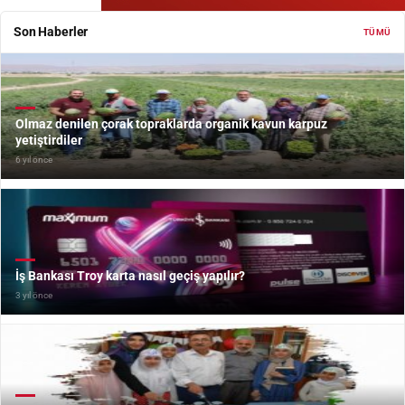
Son Haberler
TÜMÜ
Olmaz denilen çorak topraklarda organik kavun karpuz
yetiştirdiler
6 yıl önce
İş Bankası Troy karta nasıl geçiş yapılır?
3 yıl önce