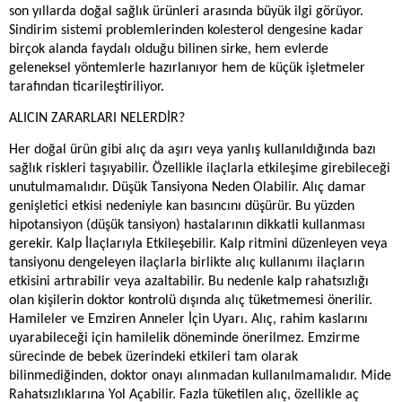
son yıllarda doğal sağlık ürünleri arasında büyük ilgi görüyor.
Sindirim sistemi problemlerinden kolesterol dengesine kadar
birçok alanda faydalı olduğu bilinen sirke, hem evlerde
geleneksel yöntemlerle hazırlanıyor hem de küçük işletmeler
tarafından ticarileştiriliyor.
ALICIN ZARARLARI NELERDİR?
Her doğal ürün gibi alıç da aşırı veya yanlış kullanıldığında bazı
sağlık riskleri taşıyabilir. Özellikle ilaçlarla etkileşime girebileceği
unutulmamalıdır. Düşük Tansiyona Neden Olabilir. Alıç damar
genişletici etkisi nedeniyle kan basıncını düşürür. Bu yüzden
hipotansiyon (düşük tansiyon) hastalarının dikkatli kullanması
gerekir. Kalp İlaçlarıyla Etkileşebilir. Kalp ritmini düzenleyen veya
tansiyonu dengeleyen ilaçlarla birlikte alıç kullanımı ilaçların
etkisini artırabilir veya azaltabilir. Bu nedenle kalp rahatsızlığı
olan kişilerin doktor kontrolü dışında alıç tüketmemesi önerilir.
Hamileler ve Emziren Anneler İçin Uyarı. Alıç, rahim kaslarını
uyarabileceği için hamilelik döneminde önerilmez. Emzirme
sürecinde de bebek üzerindeki etkileri tam olarak
bilinmediğinden, doktor onayı alınmadan kullanılmamalıdır. Mide
Rahatsızlıklarına Yol Açabilir. Fazla tüketilen alıç, özellikle aç