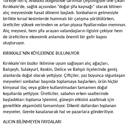
Türkiye’nin İç Anadolu bölgesinde tarımsal çeşitliliğiyle öne çıkan
Kırıkkale’de, sağlık açısından “doğal şifa kaynağı” olarak bilinen
alıç meyvesinde hasat dönemi başladı. Sonbaharın gelmesiyle
birlikte kırsal kesimlerde hummalı bir çalışma yürütülürken,
üreticiler yüksek verimden ve artan piyasa fiyatlarından memnun.
Alıç meyvesi, hem şifa arayan vatandaşların ilgisini çekiyor hem
de üreticilere ekonomik anlamda önemli bir gelir kapısı
oluşturuyor.
KIRIKKALE’NİN KÖYLERİNDE BULUNUYOR
Kırıkkale’nin bozkır iklimine uyum sağlayan alıç ağaçları,
Balışeyh, Sulakyurt, Keskin, Delice ve Bahşılı ilçelerinde geniş
alanlarda doğal olarak yetişiyor. Çiftçiler, yaz boyunca olgunlaşan
meyveleri sonbahar başında toplamaya başlarken, ürün hiçbir
kimyasal ilaç veya gübre kullanılmadan tamamen doğal
koşullarda yetişiyor. Üreticiler, sabahın erken saatlerinde
başladıkları toplama işlemini, güneşin etkisini azaltmak için
genellikle akşamüstü tamamlıyor. Dikenli dallardan toplanan
meyveler, özenle kasalanarak hal ve pazarlara gönderiliyor.
ALICIN BİLİNMEYEN FAYDALAR
I