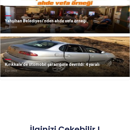
Yahşihan Belediyesi’nden ahde vefa örneği
3 yıl önce
Kırıkkale’de otomobil şarampole devrildi: 4 yaralı
6 yıl önce
İlginizi Çekebilir !