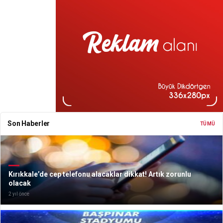
Son Haberler
TÜMÜ
Kırıkkale’de cep telefonu alacaklar dikkat! Artık zorunlu
olacak
2 yıl önce