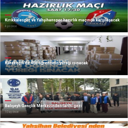
Kırıkkalespor ve Yahşihanspor hazırlık maçında karşılaşacak
4 yıl önce
Karakeçili’de 468 öğrencinin yüreği ısınacak
4 yıl önce
Balışeyh Gençlik Merkezinden tarihi gezi
10 ay önce