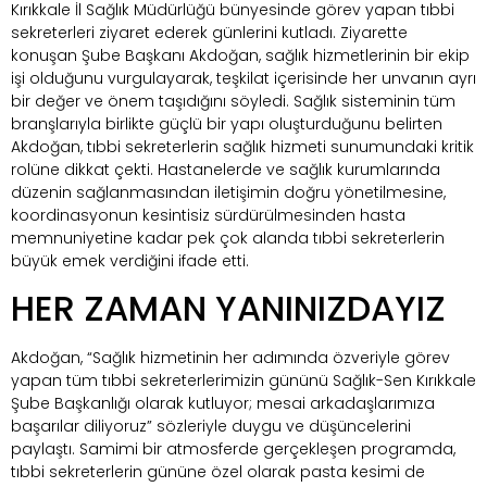
Kırıkkale İl Sağlık Müdürlüğü bünyesinde görev yapan tıbbi
sekreterleri ziyaret ederek günlerini kutladı. Ziyarette
konuşan Şube Başkanı Akdoğan, sağlık hizmetlerinin bir ekip
işi olduğunu vurgulayarak, teşkilat içerisinde her unvanın ayrı
bir değer ve önem taşıdığını söyledi. Sağlık sisteminin tüm
branşlarıyla birlikte güçlü bir yapı oluşturduğunu belirten
Akdoğan, tıbbi sekreterlerin sağlık hizmeti sunumundaki kritik
rolüne dikkat çekti. Hastanelerde ve sağlık kurumlarında
düzenin sağlanmasından iletişimin doğru yönetilmesine,
koordinasyonun kesintisiz sürdürülmesinden hasta
memnuniyetine kadar pek çok alanda tıbbi sekreterlerin
büyük emek verdiğini ifade etti.
HER ZAMAN YANINIZDAYIZ
Akdoğan, “Sağlık hizmetinin her adımında özveriyle görev
yapan tüm tıbbi sekreterlerimizin gününü Sağlık-Sen Kırıkkale
Şube Başkanlığı olarak kutluyor; mesai arkadaşlarımıza
başarılar diliyoruz” sözleriyle duygu ve düşüncelerini
paylaştı. Samimi bir atmosferde gerçekleşen programda,
tıbbi sekreterlerin gününe özel olarak pasta kesimi de