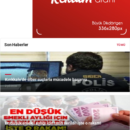
Son Haberler
TÜMÜ
Kırıkkale’de siber suçlarla mücadele başarısı
2 yıl önce
En düşük emekli aylığı için tarih verildi! İşte o rakam!
7 ay önce