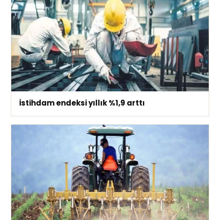
İstihdam endeksi yıllık %1,9 arttı