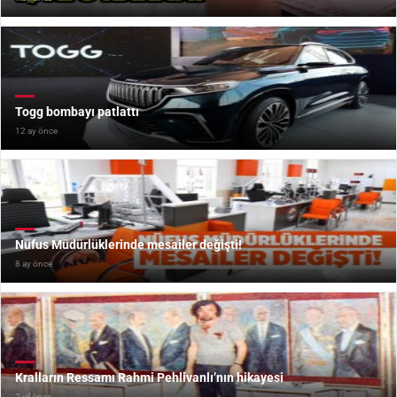
Togg bombayı patlattı
12 ay önce
Nüfus Müdürlüklerinde mesailer değişti!
8 ay önce
Kralların Ressamı Rahmi Pehlivanlı’nın hikayesi
2 yıl önce