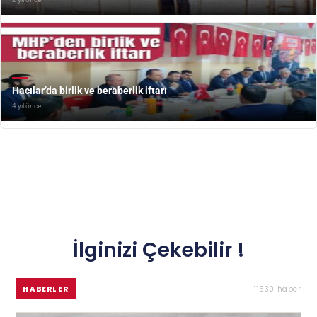
Hacılar’da birlik ve beraberlik iftarı
4 yıl önce
İlginizi Çekebilir !
HABERLER
11530 haber