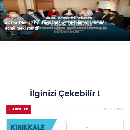
AK Parti’den 17 Eylül açıklaması; “Türk milleti karanlığa
gömülmek istendi”
5 yıl önce
İlginizi Çekebilir !
HABERLER
11530 haber