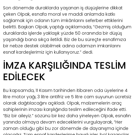
Son dönemde duraklarda yaşanan iş düşüşlerine dikkat
çeken Olpak, esnafa moral ve maddi anlamda katkı
sağlamak için odanın tüm imkânlarını seferber ettiklerini
belirtti. Başkan Olpak, yaptığı açıklamada, “Gezmiş olduğum
duraklarda işlerde yaklaşık yüzde 50 oranında bir düşüş
yaşandığı bana sıkça iletildi. Biz de bu süreçte esnafımıza
bir nebze destek olabilmek adına odamızın imkanlarını
esnaf kardeşlerimiz için kullanıyoruz.” dedi.
İMZA KARŞILIĞINDA TESLİM
EDİLECEK
Bu kapsamda, 11 Kasım tarihinden itibaren oda üyelerine 4
litre motor yağı, 3 litre antifriz ve 5 litre cam suyunun ücretsiz
olarak dağıtılacağını açıkladı. Olpak, malzemelerin araç
sahiplerinin imzası karşılığında teslim edileceğini ifade etti.
“Biz bir aileyiz.” sözünü bir kez daha yineleyen Olpak, esnafın
yanında olmaya devam edeceklerini vurgulayarak, “Her
zaman olduğu gibi bu zor dönemde de dayanışma içinde
olacağız. Tüm esnaf kardeşlerime hayırlı işler, bol kazançlar