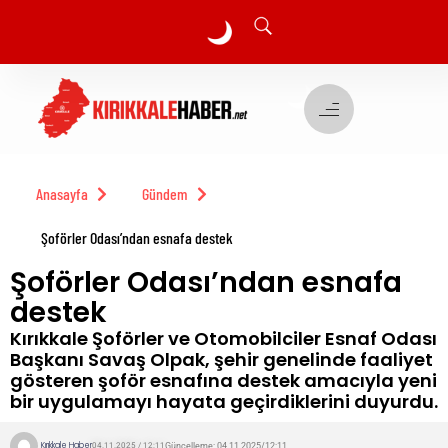
🌙
🌙
Anasayfa
Gündem
Şoförler Odası’ndan esnafa destek
Şoförler Odası’ndan esnafa
destek
Kırıkkale Şoförler ve Otomobilciler Esnaf Odası
Başkanı Savaş Olpak, şehir genelinde faaliyet
gösteren şoför esnafına destek amacıyla yeni
bir uygulamayı hayata geçirdiklerini duyurdu.
Kırıkkale Haber
Güncelleme: 04.11.2025/12:11
04.11.2025 / 12:11