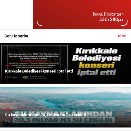
Son Haberler
TÜMÜ
Kırıkkale Belediyesi konseri iptal etti
3 yıl önce
Su kaynaklarından 20,3 milyar m3 su çekildi
8 ay önce