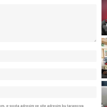
T
6
Ü
1
ım, e-posta adresim ve site adresim bu tarayıcıya