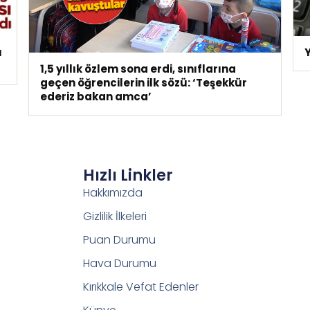
ı
Y
1,5 yıllık özlem sona erdi, sınıflarına
geçen öğrencilerin ilk sözü: ‘Teşekkür
ederiz bakan amca’
Hızlı Linkler
Hakkımızda
Gizlilik İlkeleri
Puan Durumu
Hava Durumu
Kırıkkale Vefat Edenler