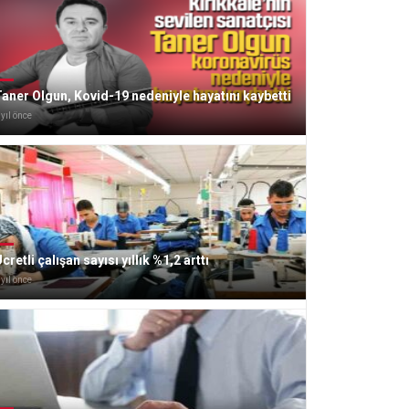
aner Olgun, Kovid-19 nedeniyle hayatını kaybetti
 yıl önce
cretli çalışan sayısı yıllık %1,2 arttı
 yıl önce