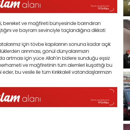
4
, bereket ve mağfireti bünyesinde barındıran
ştığını ve bayram sevinciyle taçlandığına dikkati
hatalarımız için tövbe kapılarının sonuna kadar açık
lüklerden arınması, gönül dünyalarımızın
A
artması için yüce Allah'ın bizlere sunduğu eşsiz
8
, merhameti ve mağfiretinin tüm alemleri kuşattığı bu
der, bu vesile ile tüm Kırıkkaleli vatandaşlarımızın
K
1