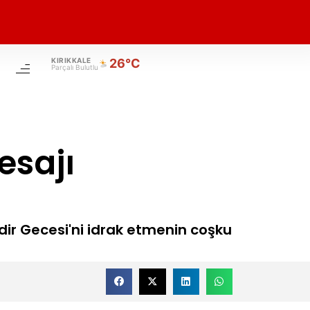
KIRIKKALE
26°C
Parçalı Bulutlu
esajı
adir Gecesi'ni idrak etmenin coşku