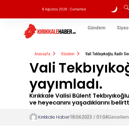
8 Ağustos 2026 · Cumartesi
Gündem
Siyas
Anasayfa
Gündem
Vali Tekbıyıkoğlu, Kadir Ge
Vali Tekbıyıko
yayımladı.
Kırıkkale Valisi Bülent Tekbıyıkoğ
ve heyecanını yaşadıklarını belirtt
Kırıkkale Haber
18.04.2023 / 01:04
Güncellem