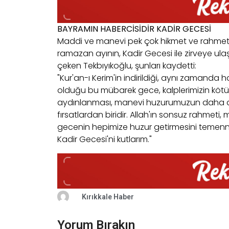
BAYRAMIN HABERCİSİDİR KADİR GECESİ
Maddi ve manevi pek çok hikmet ve rahmeti
ramazan ayının, Kadir Gecesi ile zirveye ula
çeken Tekbıyıkoğlu, şunları kaydetti:
"Kur'an-ı Kerim'in indirildiği, aynı zamanda 
olduğu bu mübarek gece, kalplerimizin kötü
aydınlanması, manevi huzurumuzun daha da 
fırsatlardan biridir. Allah'ın sonsuz rahmeti
gecenin hepimize huzur getirmesini temenni e
Kadir Gecesi'ni kutlarım."
Kırıkkale Haber
Yorum Bırakın