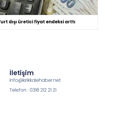
urt dışı üretici fiyat endeksi arttı
İletişim
info@kirikkalehaber.net
Telefon : 0318 212 21 21