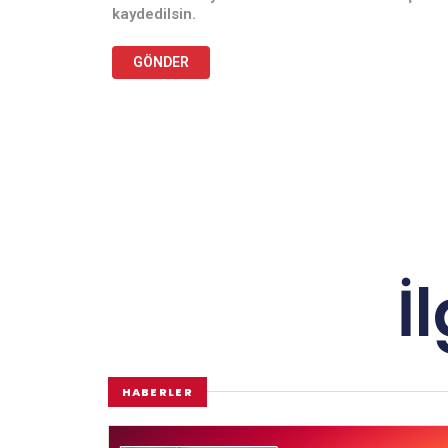
kaydedilsin.
İ
HABERLER