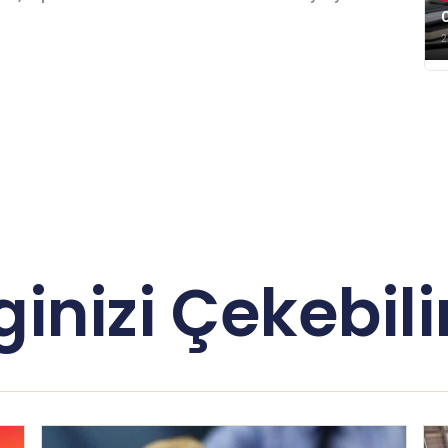
C
2
lginizi Çekebilir