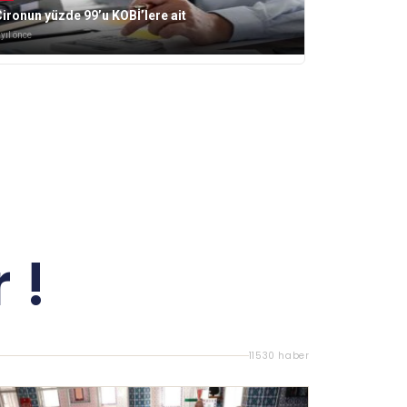
ironun yüzde 99’u KOBİ’lere ait
 yıl önce
 !
11530 haber