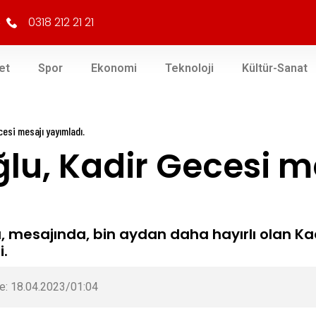
0318 212 21 21
et
Spor
Ekonomi
Teknoloji
Kültür-Sanat
cesi mesajı yayımladı.
ğlu, Kadir Gecesi m
lu, mesajında, bin aydan daha hayırlı olan K
i.
e: 18.04.2023/01:04