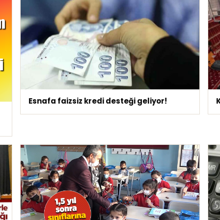
Esnafa faizsiz kredi desteği geliyor!
K