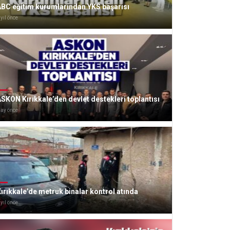
ABC eğitim kurumlarından YKS başarısı
 yıl önce
SKON Kırıkkale’den devlet destekleri toplantısı
 ay önce
ırıkkale’de metruk binalar kontrol atında
 yıl önce