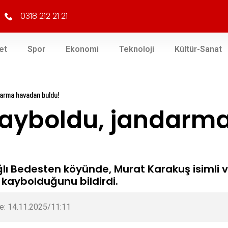
0318 212 21 21
et
Spor
Ekonomi
Teknoloji
Kültür-Sanat
darma havadan buldu!
kayboldu, jandarm
ğlı Bedesten köyünde, Murat Karakuş isimli v
kaybolduğunu bildirdi.
e: 14.11.2025/11:11