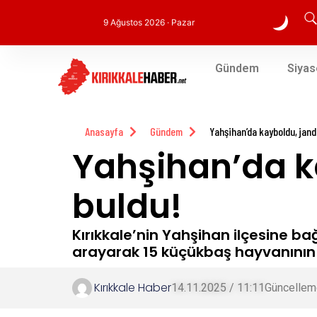
9 Ağustos 2026 · Pazar
Gündem
Siyas
Anasayfa
Gündem
Yahşihan’da kayboldu, jan
Yahşihan’da 
buldu!
Kırıkkale’nin Yahşihan ilçesine ba
arayarak 15 küçükbaş hayvanının 
Kırıkkale Haber
14.11.2025 / 11:11
Güncellem