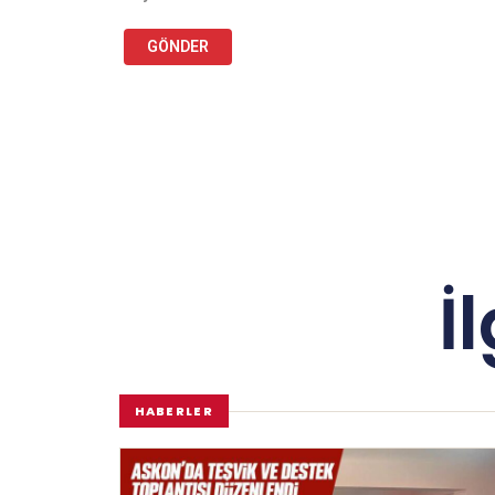
İ
HABERLER