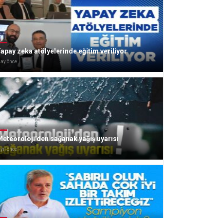
apay zeka atölyelerinde eğitim veriliyor
 ay önce
eteoroloji’den sağanak yağış uyarısı
 yıl önce