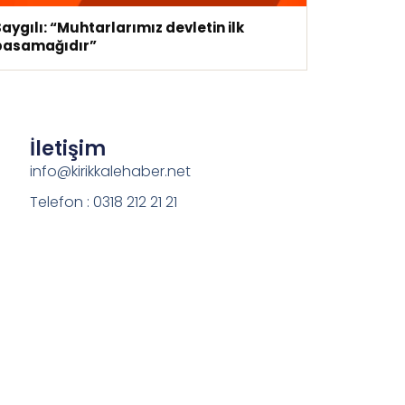
aygılı: “Muhtarlarımız devletin ilk
basamağıdır”
İletişim
info@kirikkalehaber.net
Telefon : 0318 212 21 21