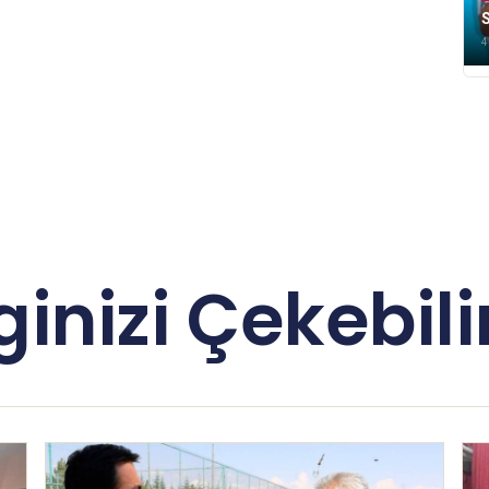
S
4
lginizi Çekebilir