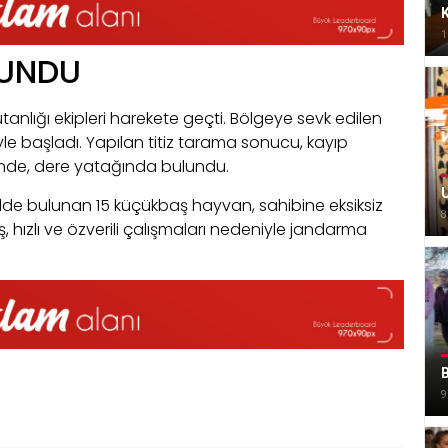
K
1
LUNDU
anlığı ekipleri harekete geçti. Bölgeye sevk edilen
le başladı. Yapılan titiz tarama sonucu, kayıp
inde, dere yatağında bulundu.
U
kilde bulunan 15 küçükbaş hayvan, sahibine eksiksiz
8
, hızlı ve özverili çalışmaları nedeniyle jandarma
B
9