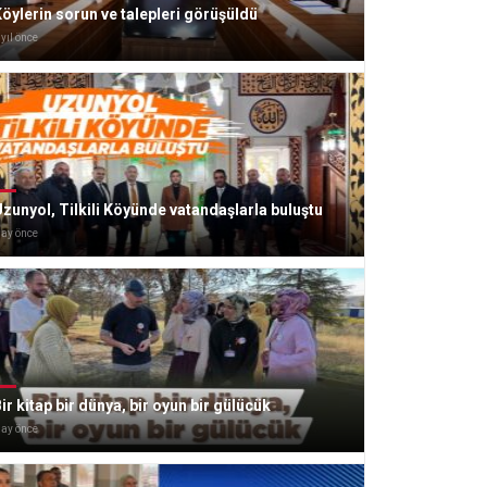
öylerin sorun ve talepleri görüşüldü
 yıl önce
zunyol, Tilkili Köyünde vatandaşlarla buluştu
 ay önce
ir kitap bir dünya, bir oyun bir gülücük
 ay önce