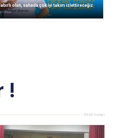
abırlı olun, sahada çok iyi takım izlettireceğiz
 yıl önce
 !
11530 haber