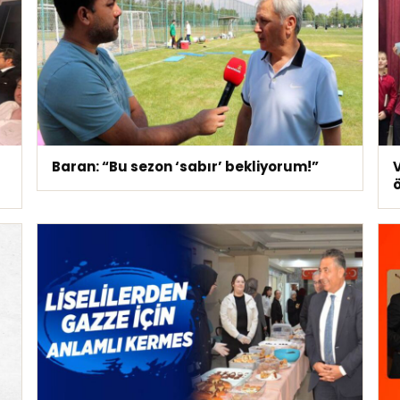
Baran: “Bu sezon ‘sabır’ bekliyorum!”
V
ö