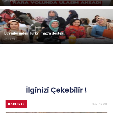
3 yıl önce
Lüy ailesinden Türkyılmaz’a destek
3 yıl önce
İlginizi Çekebilir !
HABERLER
11530 haber