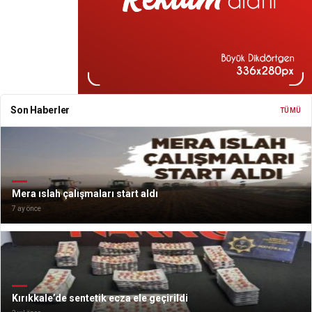
Son Haberler
TÜMÜ
Mera ıslah çalışmaları start aldı
7 ay önce
Kırıkkale’de sentetik ecza ele geçirildi