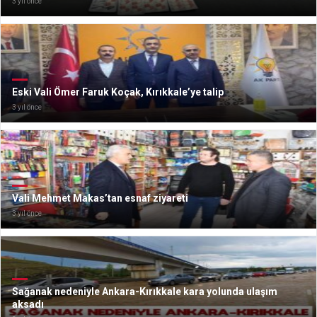
3 yıl önce
Eski Vali Ömer Faruk Koçak, Kırıkkale’ye talip
3 yıl önce
Vali Mehmet Makas’tan esnaf ziyareti
3 yıl önce
Sağanak nedeniyle Ankara-Kırıkkale kara yolunda ulaşım
aksadı