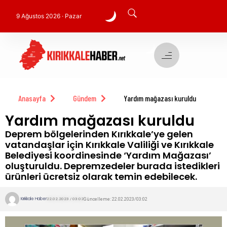
9 Ağustos 2026 · Pazar
Anasayfa
Gündem
Yardım mağazası kuruldu
Yardım mağazası kuruldu
Deprem bölgelerinden Kırıkkale’ye gelen
vatandaşlar için Kırıkkale Valiliği ve Kırıkkale
Belediyesi koordinesinde ‘Yardım Mağazası’
oluşturuldu. Depremzedeler burada istedikleri
ürünleri ücretsiz olarak temin edebilecek.
Kırıkkale Haber
Güncelleme: 22.02.2023/03:02
22.02.2023 / 03:02