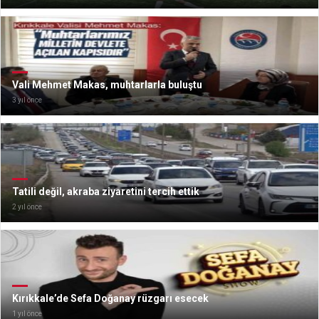
Vali Mehmet Makas, muhtarlarla buluştu
3 yıl önce
Tatili değil, akraba ziyaretini tercih ettik
2 yıl önce
Kırıkkale’de Sefa Doğanay rüzgarı esecek
1 yıl önce