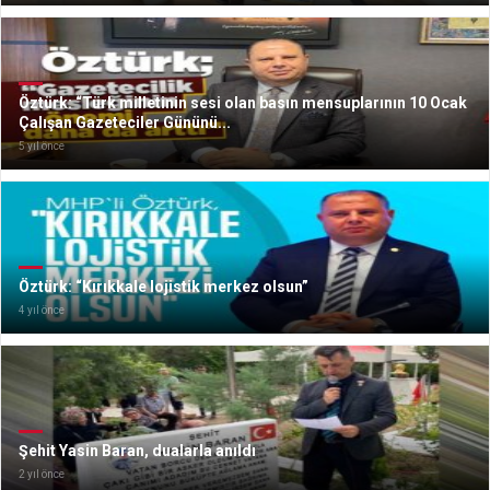
Öztürk: “Türk milletinin sesi olan basın mensuplarının 10 Ocak
Çalışan Gazeteciler Gününü...
5 yıl önce
Öztürk: “Kırıkkale lojistik merkez olsun”
4 yıl önce
Şehit Yasin Baran, dualarla anıldı
2 yıl önce