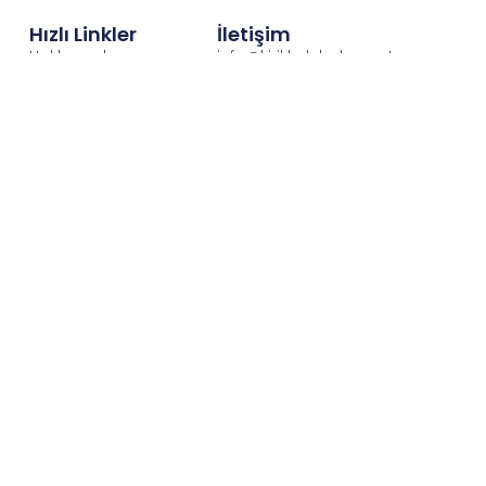
Hızlı Linkler
İletişim
Hakkımızda
info@kirikkalehaber.net
Gizlilik İlkeleri
Telefon : 0318 212 21 21
Puan Durumu
Hava Durumu
Kırıkkale Vefat
Edenler
Künye
Yazarlar
kırıkkale'nin özel haber sitesi