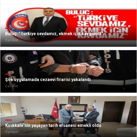
Buluç: “Türkiye sevdamız, ekmek için kavgamız”
3 yıl önce
Şok uygulamada cezaevi firarisi yakalandı
2 yıl önce
Kırıkkale’nin yaşayan tarih efsanesi emekli oldu
1 yıl önce