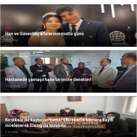
Han ve Güvenbaş ailelerinin mutlu günü
2 yıl önce
Hastanede çamaşırhane birimine denetim!
10 ay önce
Kırıkkale’de kaybolan çanta, 360 saatlik kamera kaydı
incelenerek Elazığ’da bulundu
5 yıl önce