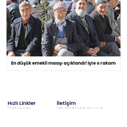
En düşük emekli maaşı açıklandı! İşte o rakam
Hızlı Linkler
İletişim
Hakkımızda
info@kirikkalehaber.net
Gizlilik İlkeleri
Telefon : 0318 212 21 21
Puan Durumu