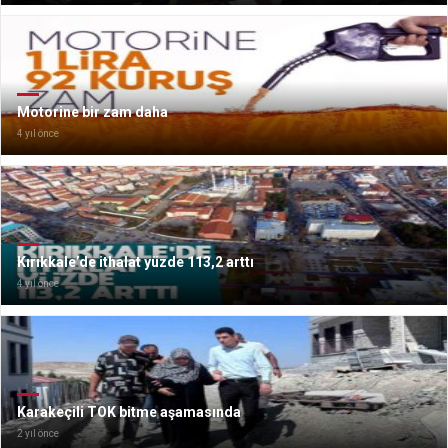
Motorine bir zam daha
4 yıl önce
Kırıkkale’de ithalat yüzde 113,2 arttı
4 yıl önce
Karakeçili TOK bitme aşamasında
2 yıl önce