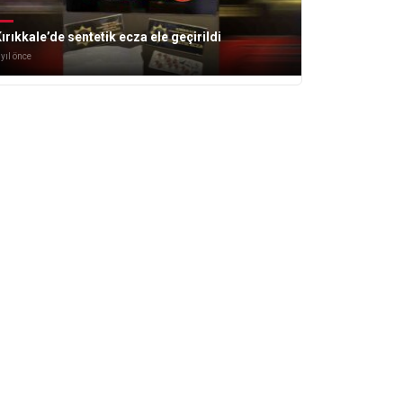
ırıkkale’de sentetik ecza ele geçirildi
 yıl önce