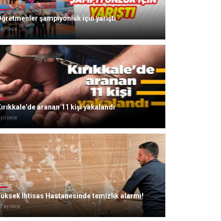
ğretmenler şampiyonluk için yarıştı
 ay önce
ırıkkale’de aranan 11 kişi yakalandı
 yıl önce
üksek İhtisas Hastanesinde temizlik alarmı!
1 ay önce