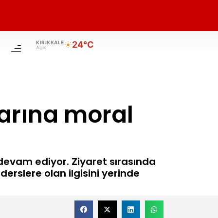
KIRIKKALE
24°C
Açık
larına moral
 devam ediyor. Ziyaret sırasında
derslere olan ilgisini yerinde