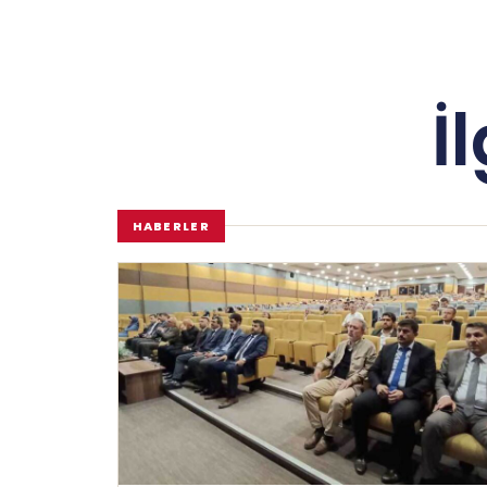
İ
HABERLER