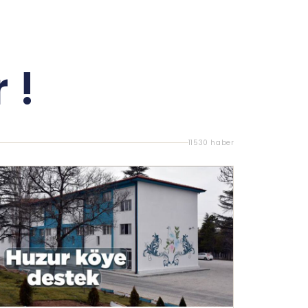
 !
11530 haber