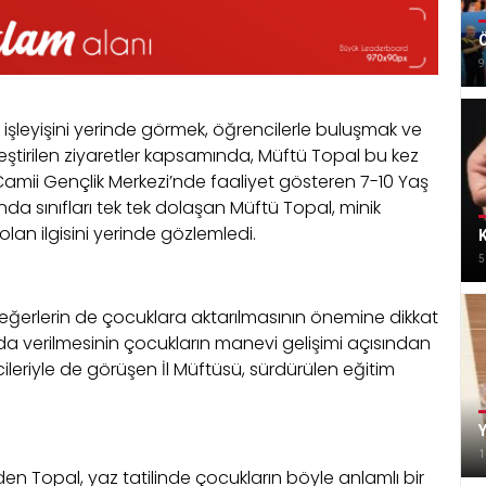
Ö
9
ın işleyişini yerinde görmek, öğrencilerle buluşmak ve
ştirilen ziyaretler kapsamında, Müftü Topal bu kez
Camii Gençlik Merkezi’nde faaliyet gösteren 7-10 Yaş
ında sınıfları tek tek dolaşan Müftü Topal, minik
lan ilgisini yerinde gözlemledi.
K
5
l değerlerin de çocuklara aktarılmasının önemine dikkat
da verilmesinin çocukların manevi gelişimi açısından
cileriyle de görüşen İl Müftüsü, sürdürülen eğitim
Y
1
en Topal, yaz tatilinde çocukların böyle anlamlı bir