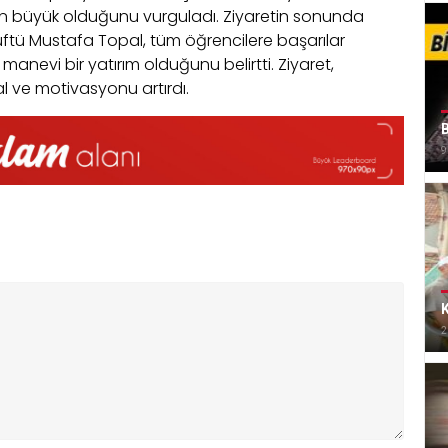
nün büyük olduğunu vurguladı. Ziyaretin sonunda
üftü Mustafa Topal, tüm öğrencilere başarılar
 manevi bir yatırım olduğunu belirtti. Ziyaret,
l ve motivasyonu artırdı.
B
9
K
2