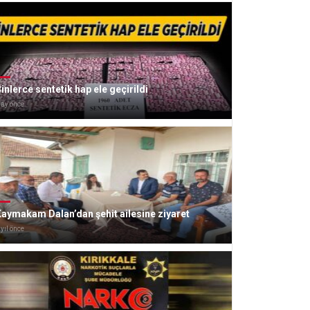
inlerce sentetik hap ele geçirildi
 ay önce
aymakam Dalan’dan şehit ailesine ziyaret
 yıl önce