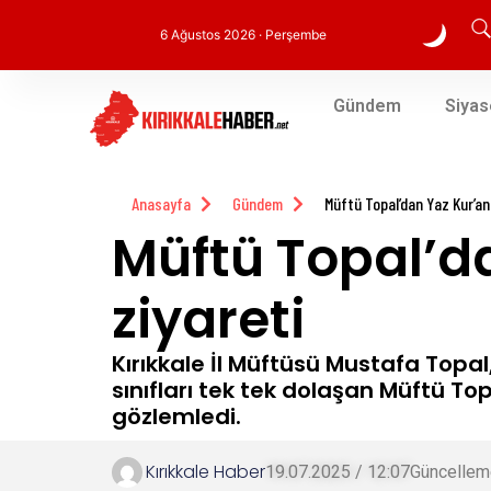
6 Ağustos 2026 · Perşembe
Gündem
Siyas
Anasayfa
Gündem
Müftü Topal’dan Yaz Kur’an
Müftü Topal’d
ziyareti
Kırıkkale İl Müftüsü Mustafa Topal
sınıfları tek tek dolaşan Müftü Top
gözlemledi.
Kırıkkale Haber
19.07.2025 / 12:07
Güncellem