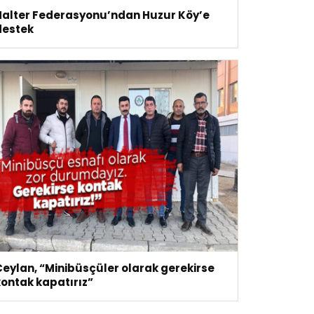
Halter Federasyonu’ndan Huzur Köy’e
destek
Ceylan, “Minibüsçüler olarak gerekirse
kontak kapatırız”