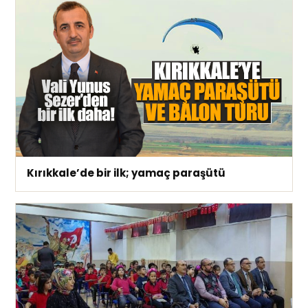
Kırıkkale’de bir ilk; yamaç paraşütü