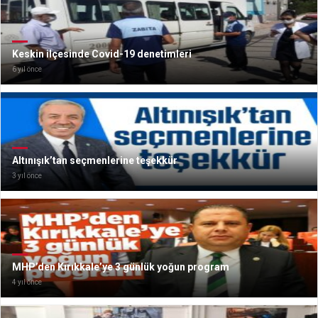
Keskin ilçesinde Covid-19 denetimleri
6 yıl önce
Altınışık’tan seçmenlerine teşekkür
3 yıl önce
MHP’den Kırıkkale’ye 3 günlük yoğun program
4 yıl önce