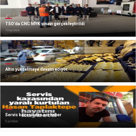
TSO’da CNC MYK sınavı gerçekleştirildi
10 ay önce
Altın yükselmeye devam ediyor
2 yıl önce
Servis kazasından acı haber
5 yıl önce