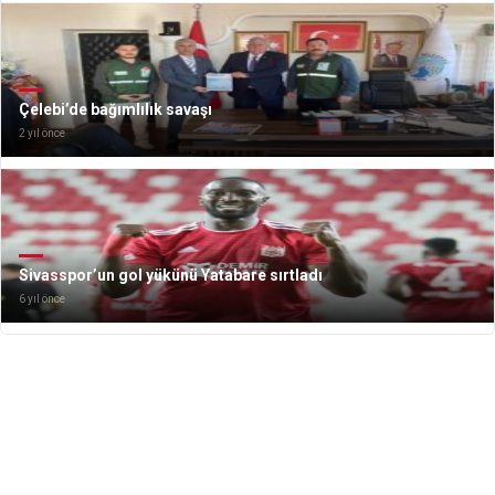
Çelebi’de bağımlılık savaşı
2 yıl önce
Sivasspor’un gol yükünü Yatabare sırtladı
6 yıl önce