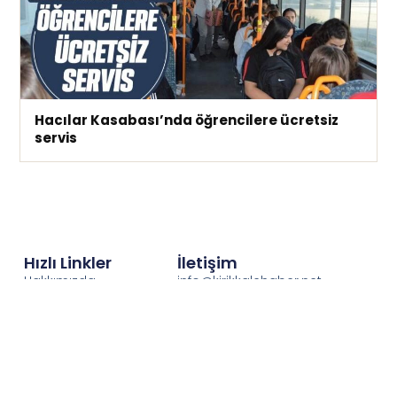
Hacılar Kasabası’nda öğrencilere ücretsiz
servis
Hızlı Linkler
İletişim
Hakkımızda
info@kirikkalehaber.net
Gizlilik İlkeleri
Telefon : 0318 212 21 21
Puan Durumu
Hava Durumu
Kırıkkale Vefat