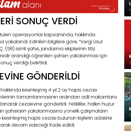
U
8
LERİ SONUÇ VERDİ
ütülen operasyonlar kapsamında, hakkında
 yakalandı. Edinilen bilgilere göre, “Vergi Usul
8) isimli şahıs, jandarma ekiplerinin titiz
üredir arandığı öğrenilen şahsın yakalanması için
K
nuç verdiği belirtildi.
3
VİNE GÖNDERİLDİ
akkında kesinleşmiş 4 yıl 2 ay hapis cezası
emlerinin tamamlanmasının ardından adli makamlara
lanarak cezaevine gönderildi. Yetkililer, halkın huzur
K
 şahısların yakalanmasına yönelik çalışmaların
3
kle kesinleşmiş hapis cezası bulunan kişilerin adalete
tarak devam edeceği ifade edildi.