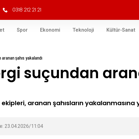
0318 212 21 21
et
Spor
Ekonomi
Teknoloji
Kültür-Sanat
n aranan şahıs yakalandı
vergi suçundan aran
ekipleri, aranan şahısların yakalanmasına yö
e: 23.04.2026/11:04