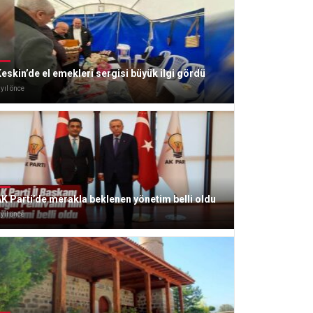
eskin’de el emekleri sergisi büyük ilgi gördü
 yıl önce
K Parti’de merakla beklenen yönetim belli oldu
 yıl önce