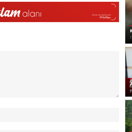
K
2
A
3