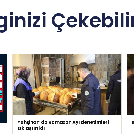
lginizi Çekebilir
Yahşihan’da Ramazan Ayı denetimleri
sıklaştırıldı