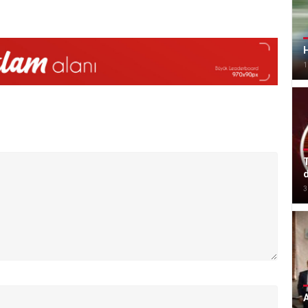
1
T
d
3
A