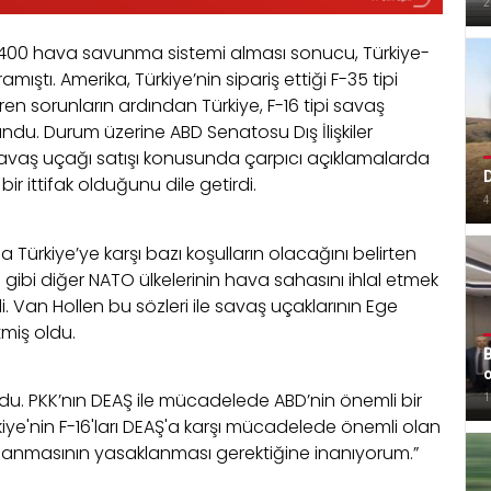
2
S-400 hava savunma sistemi alması sonucu, Türkiye-
ıştı. Amerika, Türkiye’nin sipariş ettiği F-35 tipi
üren sorunların ardından Türkiye, F-16 tipi savaş
undu. Durum üzerine ABD Senatosu Dış İlişkiler
 savaş uçağı satışı konusunda çarpıcı açıklamalarda
D
ir ittifak olduğunu dile getirdi.
4
ürkiye’ye karşı bazı koşulların olacağını belirten
n gibi diğer NATO ülkelerinin hava sahasını ihlal etmek
i. Van Hollen bu sözleri ile savaş uçaklarının Ege
miş oldu.
B
ldu. PKK’nın DEAŞ ile mücadelede ABD’nin önemli bir
1
kiye'nin F-16'ları DEAŞ'a karşı mücadelede önemli olan
ullanmasının yasaklanması gerektiğine inanıyorum.”