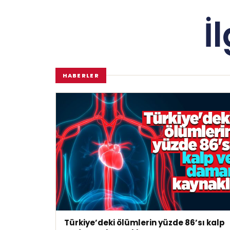
İ
HABERLER
Türkiye’deki ölümlerin yüzde 86’sı kalp