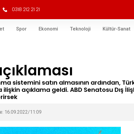
0318 212 21 21
et
Spor
Ekonomi
Teknoloji
Kültür-Sanat
açıklaması
ma sistemini satın almasının ardından, Türk
ilişkin açıklama geldi. ABD Senatosu Dış İliş
rirsek
e: 16.09.2022/11:09