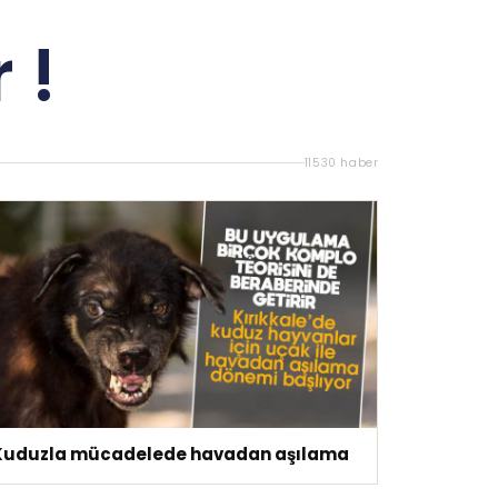
 !
11530 haber
Kuduzla mücadelede havadan aşılama