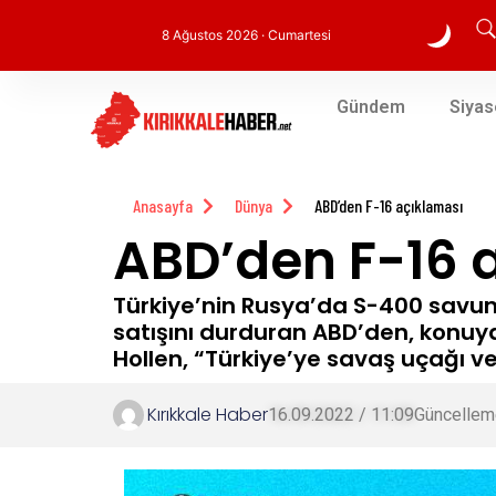
8 Ağustos 2026 · Cumartesi
Gündem
Siyas
Anasayfa
Dünya
ABD’den F-16 açıklaması
ABD’den F-16 
Türkiye’nin Rusya’da S-400 savun
satışını durduran ABD’den, konuya 
Hollen, “Türkiye’ye savaş uçağı ve
Kırıkkale Haber
16.09.2022 / 11:09
Güncellem