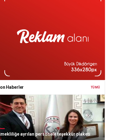
on Haberler
TÜMÜ
mekliliğe ayrılan personele teşekkür plaketi