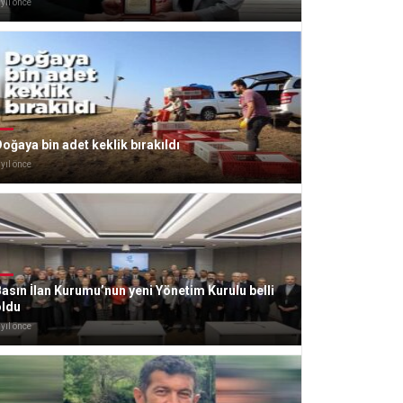
 yıl önce
oğaya bin adet keklik bırakıldı
 yıl önce
asın İlan Kurumu’nun yeni Yönetim Kurulu belli
oldu
 yıl önce