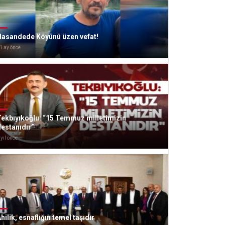
Hasandede Köyünü üzen vefat!
1 ay önce
ekbıyıkoğlu: “15 Temmuz milletimizin
estanıdır”
 yıl önce
hilik, esnaflığın temel taşıdır