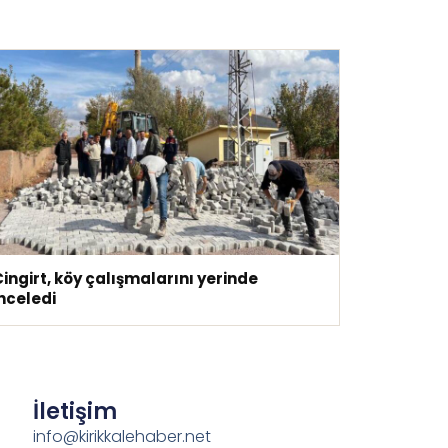
ingirt, köy çalışmalarını yerinde
nceledi
İletişim
info@kirikkalehaber.net