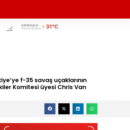
KIRIKKALE
31°C
Parçalı Bulutlu
iye’ye f-35 savaş uçaklarının
kiler Komitesi üyesi Chris Van