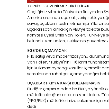
TÜRKİYE GÜVENİLMEZ BİR İTTİFAK
Geçtiğimiz yıllarda Türkiye’nin Rusya’dan 
Amerika arasında uçak alışverişi sekteye uğram
savaş uçaklarını teslim etmemişti. Yıllardır s
uçakları satın almak için ABD’ye talepte bul
Komitesi üyesi Chris Van Hollen, Türkiye’ye
bulundu. Van Hollen, Türkiye’nin güvenilmez b
EGE’DE UÇMAYACAK
F-16 satışı veya modernizasyonu durumunda T
Van Hollen, “Türkiye'nin F-16'larını Yunanista
için kullanamayacağı koşulları içermeli.” ded
semalarında rahatça uçamayacağını belirt
UÇAKLAR PKK’YA KARŞI KULLANILMASIN
Bir diğer çarpıcı madde ise PKK’ya yönelik o
müttefiki olduğunu belirten Van Hollen, “Tür
(YPG/PKK) müttefiklerimize saldırmak için k
dedi.