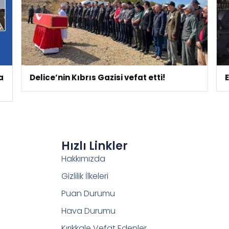
Delice’nin Kıbrıs Gazisi vefat etti!
Hızlı Linkler
Hakkımızda
Gizlilik İlkeleri
Puan Durumu
Hava Durumu
Kırıkkale Vefat Edenler