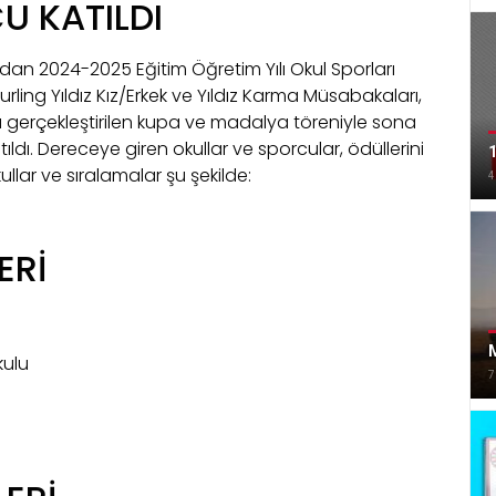
U KATILDI
ndan 2024-2025 Eğitim Öğretim Yılı Okul Sporları
ling Yıldız Kız/Erkek ve Yıldız Karma Müsabakaları,
a gerçekleştirilen kupa ve madalya töreniyle sona
ldı. Dereceye giren okullar ve sporcular, ödüllerini
1
llar ve sıralamalar şu şekilde:
4
ERİ
M
kulu
7