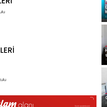
LERİ
Ü
ulu
t
4
LERİ
g
1
kulu
O
2