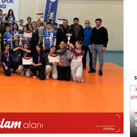
S
K
5