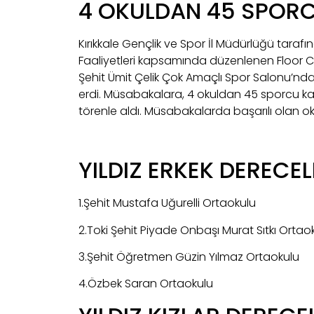
4 OKULDAN 45 SPORC
Kırıkkale Gençlik ve Spor İl Müdürlüğü tarafı
Faaliyetleri kapsamında düzenlenen Floor Cur
Şehit Ümit Çelik Çok Amaçlı Spor Salonu’nd
erdi. Müsabakalara, 4 okuldan 45 sporcu katı
törenle aldı. Müsabakalarda başarılı olan oku
YILDIZ ERKEK DERECEL
1.Şehit Mustafa Uğurelli Ortaokulu
2.Toki Şehit Piyade Onbaşı Murat Sıtkı Ortao
3.Şehit Öğretmen Güzin Yılmaz Ortaokulu
4.Özbek Saran Ortaokulu