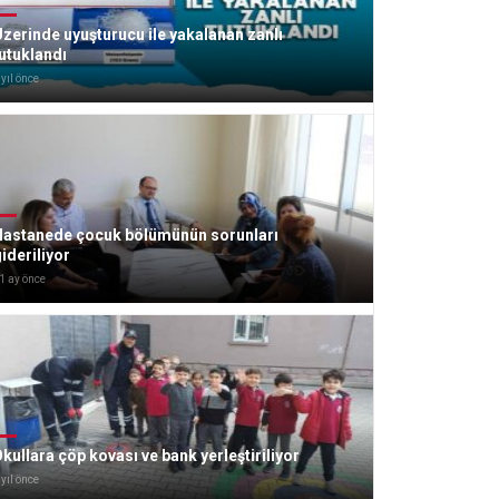
zerinde uyuşturucu ile yakalanan zanlı
utuklandı
 yıl önce
Hastanede çocuk bölümünün sorunları
ideriliyor
1 ay önce
kullara çöp kovası ve bank yerleştiriliyor
 yıl önce