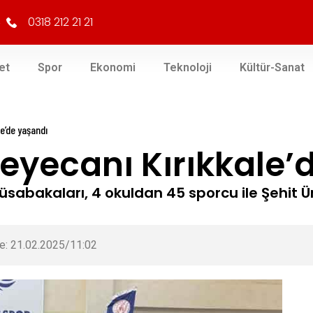
0318 212 21 21
et
Spor
Ekonomi
Teknoloji
Kültür-Sanat
le’de yaşandı
heyecanı Kırıkkale’
z Müsabakaları, 4 okuldan 45 sporcu ile Şehit
e: 21.02.2025/11:02