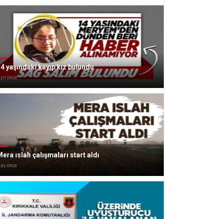
4 yaşındaki kayıp kız bulundu
 yıl önce
era ıslah çalışmaları start aldı
 ay önce