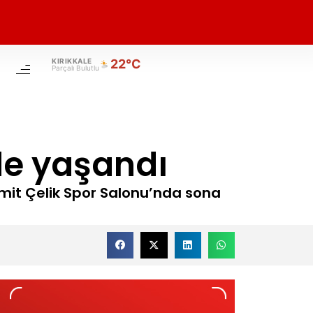
KIRIKKALE
22°C
Parçalı Bulutlu
de yaşandı
 Ümit Çelik Spor Salonu’nda sona