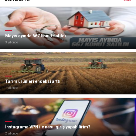
Mayıs ayında 667 konut satıldı
3 yıl önce
Tarım ürünleri endeksi arttı
1 yıl önce
İnstagrama VPN ile nasıl giriş yapabilirim?
2 yıl önce