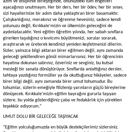
azim ve disiplinle birleştiğinde, önünüzdeki tüm engelleri
aşacağınızı unutmayın. Her bir ders, her bir ödev, her bir sınav,
sizi hayallerinize bir adım daha yaklaştıran birer basamaktır.
Çalışkanlığınız, merakınız ve öğrenme hevesiniz, sadece kendi
yolunuzu değil, Kırıkkale'mizin ve ülkemizin geleceğini de
aydınlatacaktır. Yeni eğitim öğretim yılında, her sabah sınıflara
girerken taşıdığınız o kıvılcımı büyütmenizi, sorular sorarak,
araştırarak ve üreterek kendinizi yeniden keşfetmenizi dilerim.
Sizler, yalnızca bilgi aktaran birer eğitmen değil, aynı zamanda
geleceği şekillendiren gönül mimarlarısınız. Her bir öğrencinin
hayatına dokunan sabrınız, özveriniz ve sevginiz, bu kutsal
mesleği bir sanata dönüştürüyor. Sınıflarda anlattığınız dersler,
tahtaya yazdığınız formüller ya da okuttuğunuz hikâyeler, sadece
birer bilgi değil, aynı zamanda birer umut tohumudur. Bu
tohumlar, sizlerin emeğiyle filizlenip yarınların güçlü bireylerine
dönüşecek. Kırıkkale'mizin eğitim bayrağını gururla taşıyan
sizlere, bu yolda gösterdiğiniz çaba ve fedakârlık için yürekten
teşekkür ediyorum.”
UMUT DOLU BİR GELECEĞE TAŞIYACAK
“Eğitim yolculuğumuzda en büyük destekçilerimiz sizlersiniz.