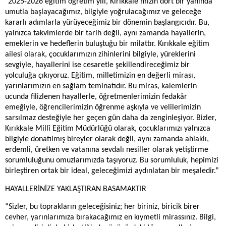
"2025-2026 eğitim öğretim yılı, Kırıkkale'mizin dört bir yanında
umutla başlayacağımız, bilgiyle yoğrulacağımız ve geleceğe
kararlı adımlarla yürüyeceğimiz bir dönemin başlangıcıdır. Bu,
yalnızca takvimlerde bir tarih değil, aynı zamanda hayallerin,
emeklerin ve hedeflerin buluştuğu bir milattır. Kırıkkale eğitim
ailesi olarak, çocuklarımızın zihinlerini bilgiyle, yüreklerini
sevgiyle, hayallerini ise cesaretle şekillendireceğimiz bir
yolculuğa çıkıyoruz. Eğitim, milletimizin en değerli mirası,
yarınlarımızın en sağlam teminatıdır. Bu miras, kalemlerin
ucunda filizlenen hayallerle, öğretmenlerimizin fedakâr
emeğiyle, öğrencilerimizin öğrenme aşkıyla ve velilerimizin
sarsılmaz desteğiyle her geçen gün daha da zenginleşiyor. Bizler,
Kırıkkale Millî Eğitim Müdürlüğü olarak, çocuklarımızı yalnızca
bilgiyle donatılmış bireyler olarak değil, aynı zamanda ahlaklı,
erdemli, üretken ve vatanına sevdalı nesiller olarak yetiştirme
sorumluluğunu omuzlarımızda taşıyoruz. Bu sorumluluk, hepimizi
birleştiren ortak bir ideal, geleceğimizi aydınlatan bir meşaledir.”
HAYALLERİNİZE YAKLAŞTIRAN BASAMAKTIR
“Sizler, bu toprakların geleceğisiniz; her biriniz, biricik birer
cevher, yarınlarımıza bırakacağımız en kıymetli mirassınız. Bilgi,