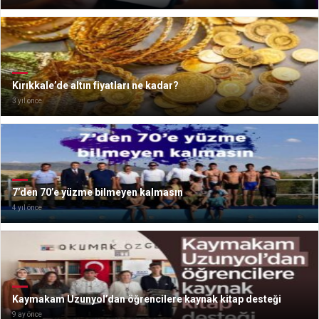
Kırıkkale’de altın fiyatları ne kadar?
3 yıl önce
7’den 70’e yüzme bilmeyen kalmasın
4 yıl önce
Kaymakam Uzunyol’dan öğrencilere kaynak kitap desteği
9 ay önce