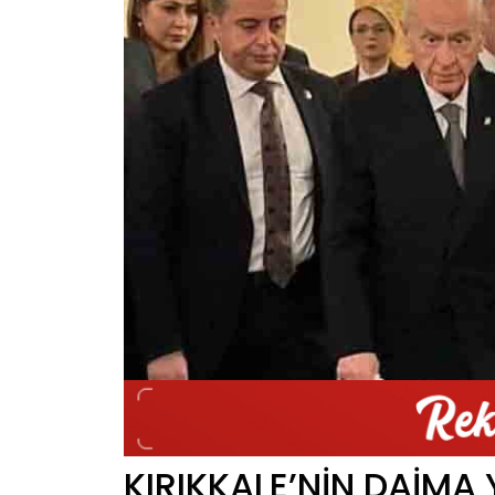
KIRIKKALE’NİN DAİMA