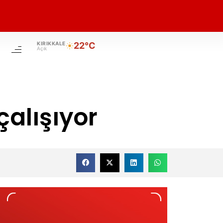
KIRIKKALE
22°C
Açık
 çalışıyor