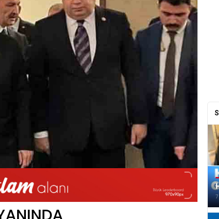
S
H
7
 YANINDA