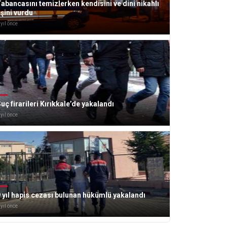
abancasını temizlerken kendisini ve dini nikahlı
şini vurdu
 yıl önce
uç firarileri Kırıkkale’de yakalandı
 yıl önce
 yıl hapis cezası bulunan hükümlü yakalandı
 yıl önce