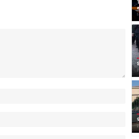
T
e
5
S
2
9
2