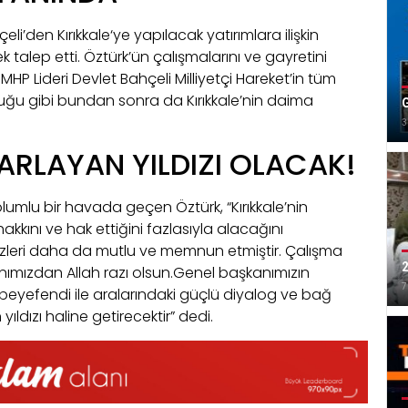
i’den Kırıkkale‘ye yapılacak yatırımlara ilişkin
k talep etti. Öztürk’ün çalışmalarını ve gayretini
 MHP Lideri Devlet Bahçeli Milliyetçi Hareket’in tüm
ğu gibi bundan sonra da Kırıkkale’nin daima
G
3
PARLAYAN YILDIZI OLACAK!
olumlu bir havada geçen Öztürk, “Kırıkkale’nin
kını ve hak ettiğini fazlasıyla alacağını
zleri daha da mutlu ve memnun etmiştir. Çalışma
2
ımızdan Allah razı olsun.Genel başkanımızın
7
yefendi ile aralarındaki güçlü diyalog ve bağ
 yıldızı haline getirecektir” dedi.