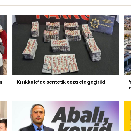
m
Kırıkkale’de sentetik ecza ele geçirildi
d