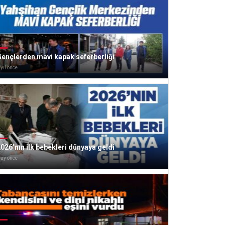
ençlerden mavi kapak seferberliği
 yıl önce
026’nın ilk bebekleri dünyaya geldi
 ay önce