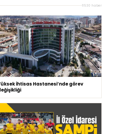
11530 haber
Yüksek İhtisas Hastanesi’nde görev
eğişikliği