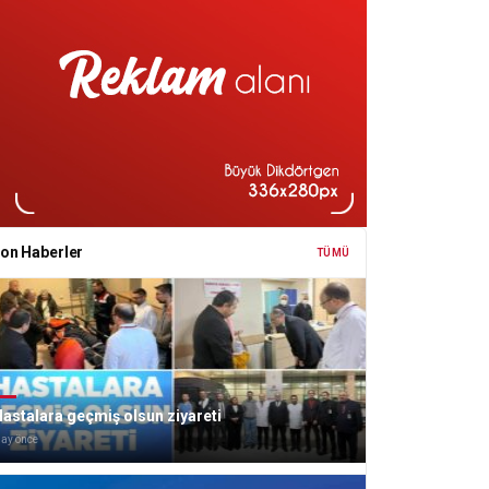
on Haberler
TÜMÜ
astalara geçmiş olsun ziyareti
 ay önce