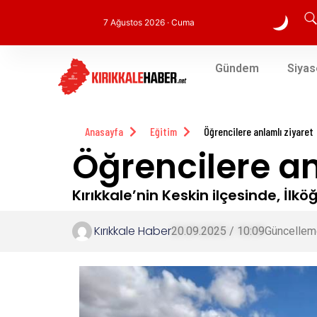
7 Ağustos 2026 · Cuma
Gündem
Siyas
Anasayfa
Eğitim
Öğrencilere anlamlı ziyaret
Öğrencilere an
Kırıkkale’nin Keskin ilçesinde, İlk
Kırıkkale Haber
20.09.2025 / 10:09
Güncellem