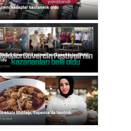
cemi kasaplar hastanelik oldu
 yıl önce
aklacı Güvercin Festivali’nin kazananları belli
oldu
 yıl önce
ırıkkale Mutfağı, Sapanca’da tanıtıldı
1 ay önce