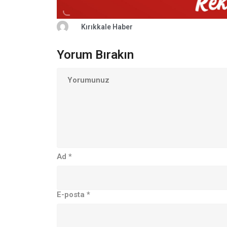
Kırıkkale Haber
Yorum Bırakın
Ad
*
E-posta
*