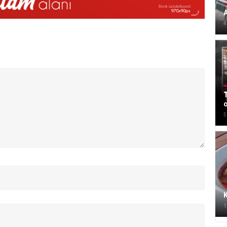
A
4
T
5
K
1