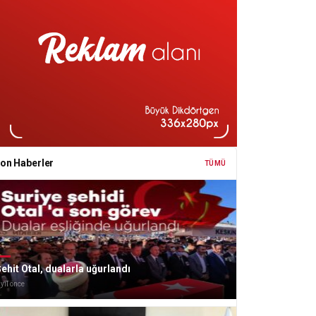
on Haberler
TÜMÜ
ehit Otal, dualarla uğurlandı
 yıl önce