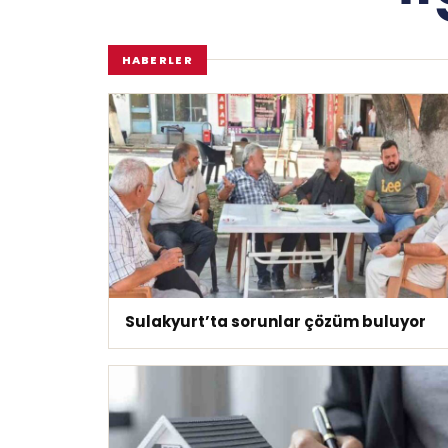
HABERLER
Sulakyurt’ta sorunlar çözüm buluyor