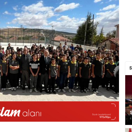
S
Ş
4