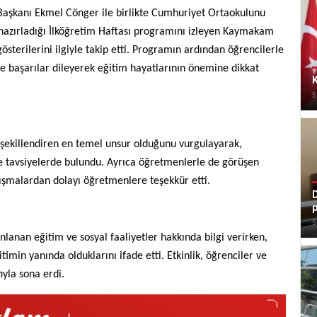
Başkanı Ekmel Cönger ile birlikte Cumhuriyet Ortaokulunu
 hazırladığı İlköğretim Haftası programını izleyen Kaymakam
sterilerini ilgiyle takip etti. Programın ardından öğrencilerle
 başarılar dileyerek eğitim hayatlarının önemine dikkat
K
5
ekillendiren en temel unsur olduğunu vurgulayarak,
 tavsiyelerde bulundu. Ayrıca öğretmenlerle de görüşen
lışmalardan dolayı öğretmenlere teşekkür etti.
D
p
5
anlanan eğitim ve sosyal faaliyetler hakkında bilgi verirken,
in yanında olduklarını ifade etti. Etkinlik, öğrenciler ve
ıyla sona erdi.