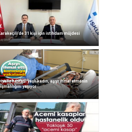
arakeçili’de 31 kişi için istihdam müjdesi
 ay önce
iyaliz hastası yaşlı kadın, aşıyı ihmal etmenin
işmanlığını yaşıyor
 yıl önce