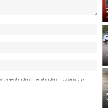
K
3
S
1
ım, e-posta adresim ve site adresim bu tarayıcıya
K
d
5