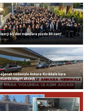
inerji AŞ’den maaşlara yüzde 84 zam!
 yıl önce
ağanak nedeniyle Ankara-Kırıkkale kara
yolunda ulaşım aksadı
 yıl önce