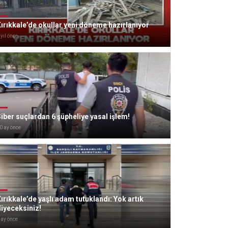
ırıkkale’de okullar yeni döneme hazırlanıyor
 yıl önce
iber suçlardan 6 şüpheliye yasal işlem!
0 ay önce
ırıkkale’de yaşlı adam tutuklandı: Yok artık
iyeceksiniz!
 ay önce