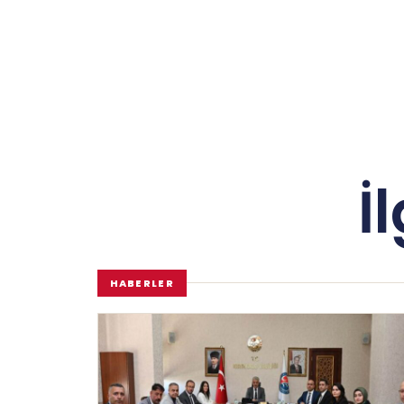
İ
HABERLER