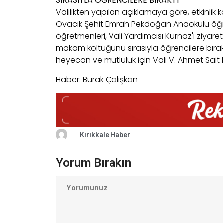
SIRASIYLA ÖĞRENCİLERE BIRAKTI
Valilikten yapılan açıklamaya göre, etkinlik 
Ovacık Şehit Emrah Pekdoğan Anaokulu öğren
öğretmenleri, Vali Yardımcısı Kurnaz'ı ziyaret
makam koltuğunu sırasıyla öğrencilere bırak
heyecan ve mutluluk için Vali V. Ahmet Sait K
Haber: Burak Çalışkan
Kırıkkale Haber
Yorum Bırakın