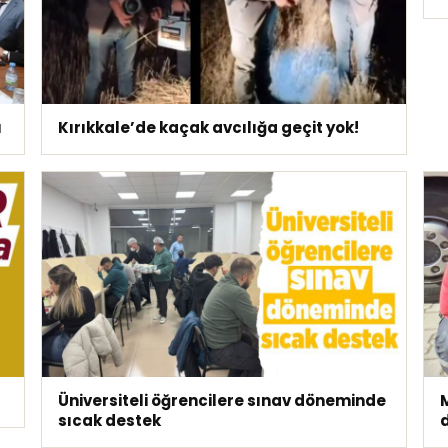
ü
Kırıkkale’de kaçak avcılığa geçit yok!
Üniversiteli öğrencilere sınav döneminde
sıcak destek
d