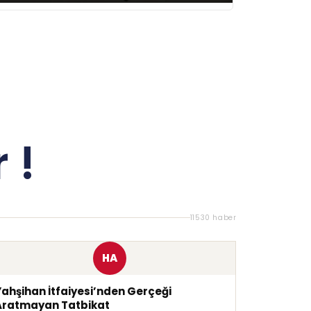
 !
11530 haber
HA
Yahşihan İtfaiyesi’nden Gerçeği
Aratmayan Tatbikat