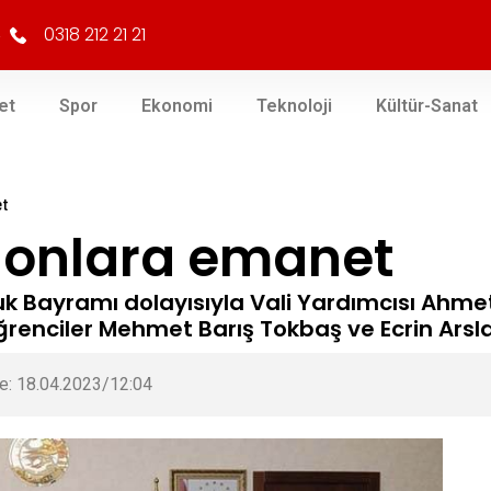
0318 212 21 21
et
Spor
Ekonomi
Teknoloji
Kültür-Sanat
et
ğu onlara emanet
k Bayramı dolayısıyla Vali Yardımcısı Ahme
nciler Mehmet Barış Tokbaş ve Ecrin Arslan'
e: 18.04.2023/12:04