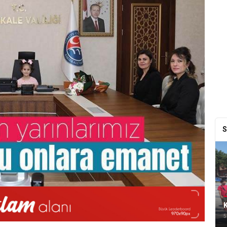
S
K
5