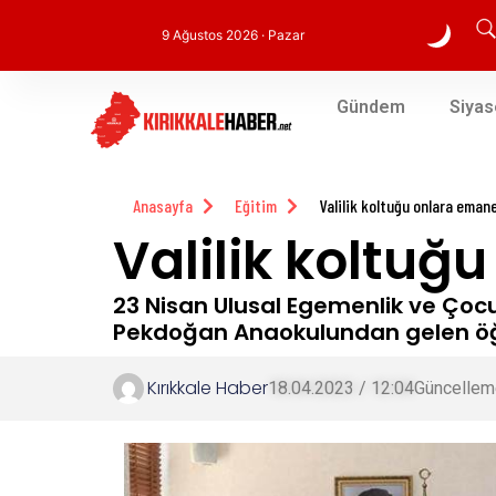
9 Ağustos 2026 · Pazar
Gündem
Siyas
Anasayfa
Eğitim
Valilik koltuğu onlara eman
Valilik koltu
23 Nisan Ulusal Egemenlik ve Çocu
Pekdoğan Anaokulundan gelen öğre
Kırıkkale Haber
18.04.2023 / 12:04
Güncellem