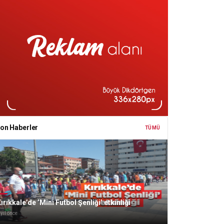
on Haberler
TÜMÜ
ırıkkale’de ’Mini Futbol Şenliği’ etkinliği
 yıl önce