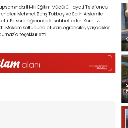
kapsamında İl Milli Eğitim Müdürü Hayati Telefoncu,
cileri Mehmet Barış Tokbaş ve Ecrin Arslan ile
 etti. Bir süre öğrencilerle sohbet eden Kurnaz,
tı. Makam koltuğuna oturan öğrenciler, yaşadıkları
urnaz'a teşekkür etti.
S
1
S
3