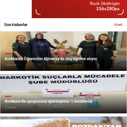
Son Haberler
TÜMÜ
Kırıkkaleli Öğrenciler Almanya’da staj eğitimi alıyor
1 yıl önce
Kırıkkale’de uyuşturucu operasyonu: 1 tutuklama
5 yıl önce