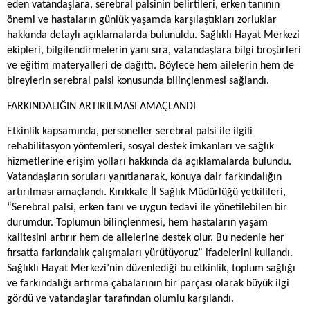
eden vatandaşlara, serebral palsinin belirtileri, erken tanının
önemi ve hastaların günlük yaşamda karşılaştıkları zorluklar
hakkında detaylı açıklamalarda bulunuldu. Sağlıklı Hayat Merkezi
ekipleri, bilgilendirmelerin yanı sıra, vatandaşlara bilgi broşürleri
ve eğitim materyalleri de dağıttı. Böylece hem ailelerin hem de
bireylerin serebral palsi konusunda bilinçlenmesi sağlandı.
FARKINDALIĞIN ARTIRILMASI AMAÇLANDI
Etkinlik kapsamında, personeller serebral palsi ile ilgili
rehabilitasyon yöntemleri, sosyal destek imkanları ve sağlık
hizmetlerine erişim yolları hakkında da açıklamalarda bulundu.
Vatandaşların soruları yanıtlanarak, konuya dair farkındalığın
artırılması amaçlandı. Kırıkkale İl Sağlık Müdürlüğü yetkilileri,
“Serebral palsi, erken tanı ve uygun tedavi ile yönetilebilen bir
durumdur. Toplumun bilinçlenmesi, hem hastaların yaşam
kalitesini artırır hem de ailelerine destek olur. Bu nedenle her
fırsatta farkındalık çalışmaları yürütüyoruz” ifadelerini kullandı.
Sağlıklı Hayat Merkezi’nin düzenlediği bu etkinlik, toplum sağlığı
ve farkındalığı artırma çabalarının bir parçası olarak büyük ilgi
gördü ve vatandaşlar tarafından olumlu karşılandı.