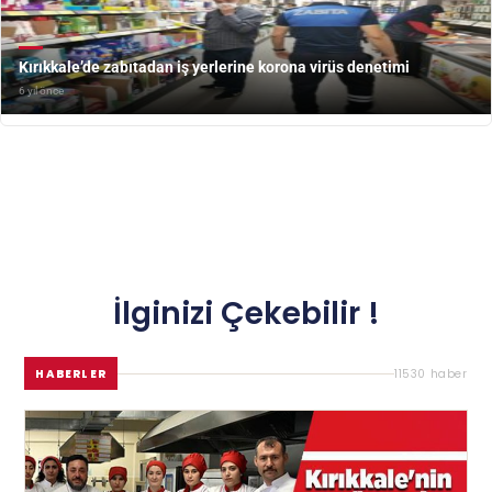
Kırıkkale’de zabıtadan iş yerlerine korona virüs denetimi
6 yıl önce
İlginizi Çekebilir !
HABERLER
11530 haber