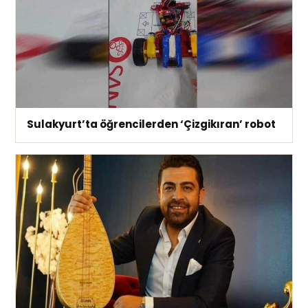
Sulakyurt’ta öğrencilerden ‘Çizgikıran’ robot