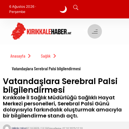
6 Ağustos 2026 ·
🌙
Perşembe
🌙
Anasayfa
Sağlık
Vatandaşlara Serebral Palsi bilgilendirmesi
Vatandaşlara Serebral Palsi
bilgilendirmesi
Kırıkkale İl Sağlık Müdürlüğü Sağlıklı Hayat
Merkezi personelleri, Serebral Palsi Günü
dolayısıyla farkındalık oluşturmak amacıyla
bir bilgilendirme standı açtı.
Kırıkkale Haber
Güncelleme: 07.10.2025/12:10
07.10.2025 / 12:10