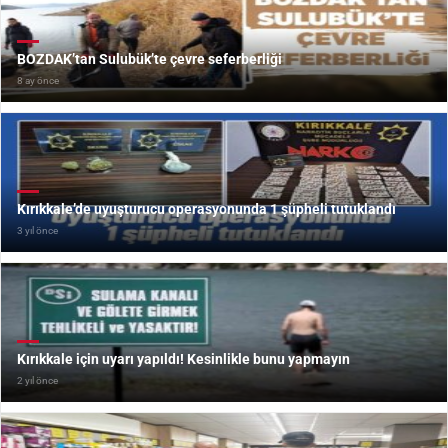
BOZDAK’tan Sulubük’te çevre seferberliği
8 ay önce
Kırıkkale’de uyuşturucu operasyonunda 1 şüpheli tutuklandı
3 yıl önce
Kırıkkale için uyarı yapıldı! Kesinlikle bunu yapmayın
2 yıl önce