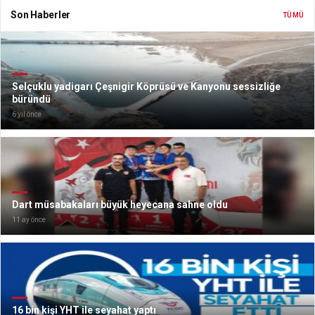
Son Haberler
TÜMÜ
Selçuklu yadigarı Çeşnigir Köprüsü ve Kanyonu sessizliğe
büründü
6 yıl önce
Dart müsabakaları büyük heyecana sahne oldu
11 ay önce
16 bin kişi YHT ile seyahat yaptı