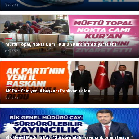
3 yıl önce
Müftü Topal, Nokta Camii Kur’an Kurslarını ziyaret etti
8 ay önce
AK Parti’nin yeni il başkanı Pehlivanlı oldu
3 yıl önce
BİK Genel Müdürü Çay: “Sürdürülebilir yayıncılık önem taşıyor”