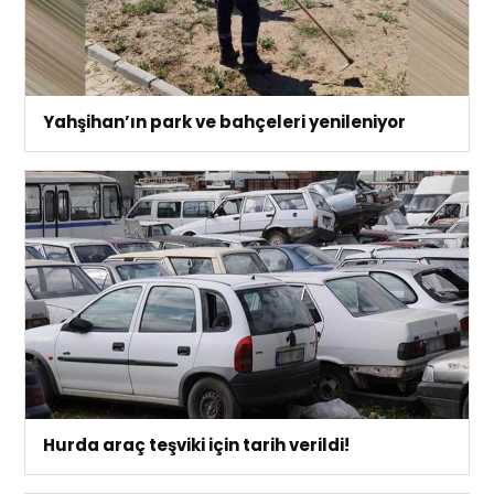
Yahşihan’ın park ve bahçeleri yenileniyor
Hurda araç teşviki için tarih verildi!