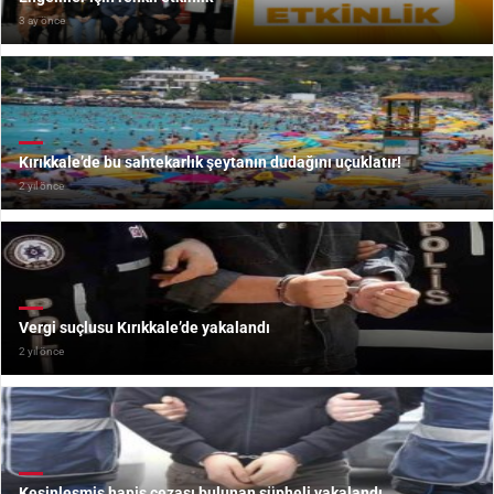
3 ay önce
Kırıkkale’de bu sahtekarlık şeytanın dudağını uçuklatır!
2 yıl önce
Vergi suçlusu Kırıkkale’de yakalandı
2 yıl önce
Kesinleşmiş hapis cezası bulunan şüpheli yakalandı