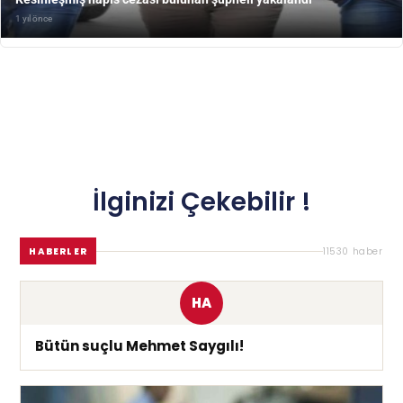
1 yıl önce
İlginizi Çekebilir !
HABERLER
11530 haber
HA
Bütün suçlu Mehmet Saygılı!