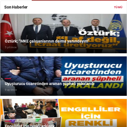
Son Haberler
TÜMÜ
Öztürk; “MKE çalışanlarının daima yanındayım”
5 yıl önce
Uyuşturucu ticaretinden aranan şüpheli yakalandı
9 ay önce
Engelliler için renkli etkinlik