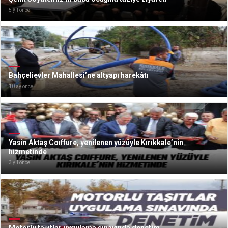
5 yıl önce
Bahçelievler Mahallesi’ne altyapı harekâtı
10 ay önce
Yasin Aktaş Coıffure, yenilenen yüzüyle Kırıkkale’nin
hizmetinde
3 yıl önce
Motorlu taşıtlar uygulama sınavında denetim