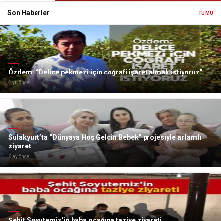
Son Haberler
TÜMÜ
Özdem: “Delice pekmezi için coğrafi işaret almak istiyoruz”
4 yıl önce
Sulakyurt’ta “Dünyaya Hoş Geldin Bebek” projesiyle anlamlı
ziyaret
6 ay önce
Şehit Soyutemiz’in baba ocağına taziye ziyareti