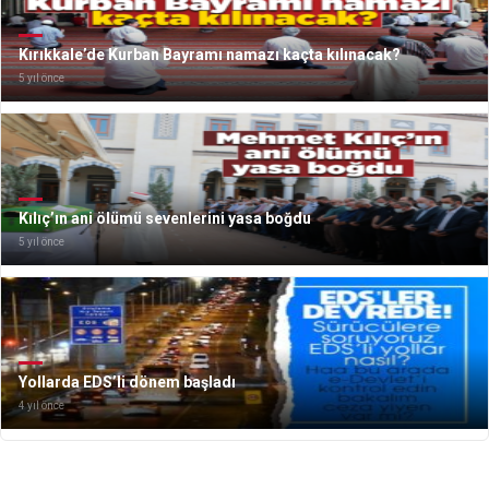
Kırıkkale’de Kurban Bayramı namazı kaçta kılınacak?
5 yıl önce
Kılıç’ın ani ölümü sevenlerini yasa boğdu
5 yıl önce
Yollarda EDS’li dönem başladı
4 yıl önce