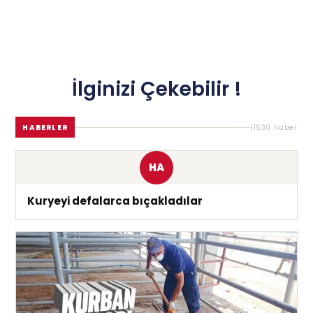
İlginizi Çekebilir !
HABERLER
11530 haber
HA
Kuryeyi defalarca bıçakladılar