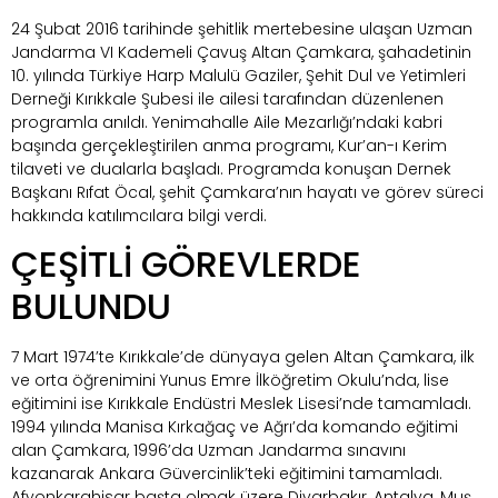
24 Şubat 2016 tarihinde şehitlik mertebesine ulaşan Uzman
Jandarma VI Kademeli Çavuş Altan Çamkara, şahadetinin
10. yılında Türkiye Harp Malulü Gaziler, Şehit Dul ve Yetimleri
Derneği Kırıkkale Şubesi ile ailesi tarafından düzenlenen
programla anıldı. Yenimahalle Aile Mezarlığı’ndaki kabri
başında gerçekleştirilen anma programı, Kur’an-ı Kerim
tilaveti ve dualarla başladı. Programda konuşan Dernek
Başkanı Rıfat Öcal, şehit Çamkara’nın hayatı ve görev süreci
hakkında katılımcılara bilgi verdi.
ÇEŞİTLİ GÖREVLERDE
BULUNDU
7 Mart 1974’te Kırıkkale’de dünyaya gelen Altan Çamkara, ilk
ve orta öğrenimini Yunus Emre İlköğretim Okulu’nda, lise
eğitimini ise Kırıkkale Endüstri Meslek Lisesi’nde tamamladı.
1994 yılında Manisa Kırkağaç ve Ağrı’da komando eğitimi
alan Çamkara, 1996’da Uzman Jandarma sınavını
kazanarak Ankara Güvercinlik’teki eğitimini tamamladı.
Afyonkarahisar başta olmak üzere Diyarbakır, Antalya, Muş,