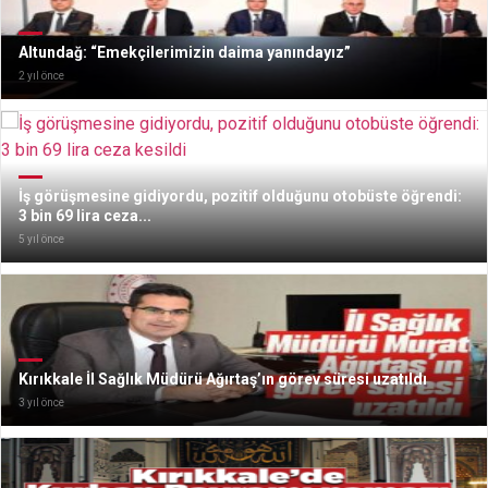
Altundağ: “Emekçilerimizin daima yanındayız”
2 yıl önce
İş görüşmesine gidiyordu, pozitif olduğunu otobüste öğrendi:
3 bin 69 lira ceza...
5 yıl önce
Kırıkkale İl Sağlık Müdürü Ağırtaş’ın görev süresi uzatıldı
3 yıl önce