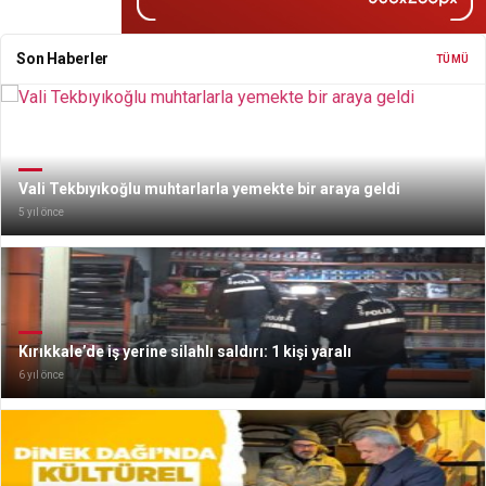
Son Haberler
TÜMÜ
Vali Tekbıyıkoğlu muhtarlarla yemekte bir araya geldi
5 yıl önce
Kırıkkale’de iş yerine silahlı saldırı: 1 kişi yaralı
6 yıl önce