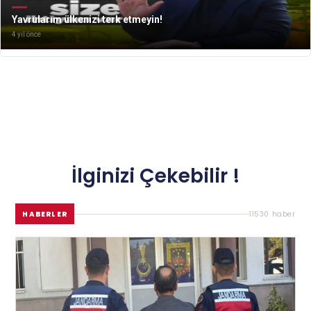
Yavrularım ülkenizi terk etmeyin!
4 yıl önce
İlginizi Çekebilir !
HABERLER
11530 haber