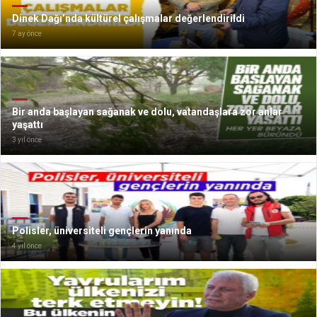
Dinek Dağı’nda kültürel çalışmalar değerlendirildi
7 ay önce
Bir anda başlayan sağanak ve dolu, vatandaşlara zor anlar
yaşattı
3 yıl önce
Polisler, üniversiteli gençlerin yanında
4 yıl önce