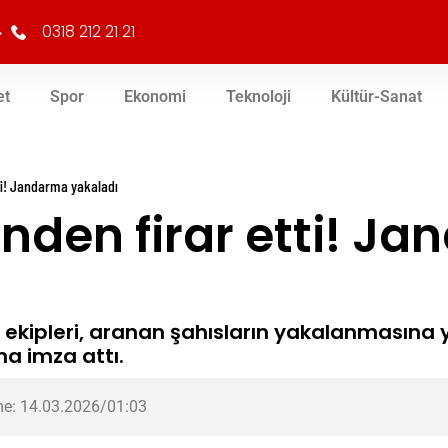
0318 212 21 21
et
Spor
Ekonomi
Teknoloji
Kültür-Sanat
ti! Jandarma yakaladı
nden firar etti! J
 ekipleri, aranan şahısların yakalanmasına 
a imza attı.
e: 14.03.2026/01:03