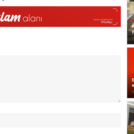
K
y
7
E
e
3