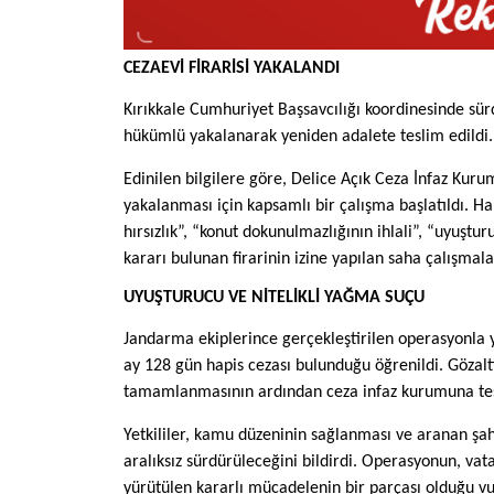
CEZAEVİ FİRARİSİ YAKALANDI
Kırıkkale Cumhuriyet Başsavcılığı koordinesinde sür
hükümlü yakalanarak yeniden adalete teslim edildi.
Edinilen bilgilere göre, Delice Açık Ceza İnfaz Kurumu
yakalanması için kapsamlı bir çalışma başlatıldı. H
hırsızlık”, “konut dokunulmazlığının ihlali”, “uyuş
kararı bulunan firarinin izine yapılan saha çalışmala
UYUŞTURUCU VE NİTELİKLİ YAĞMA SUÇU
Jandarma ekiplerince gerçekleştirilen operasyonla ya
ay 128 gün hapis cezası bulunduğu öğrenildi. Gözal
tamamlanmasının ardından ceza infaz kurumuna tes
Yetkililer, kamu düzeninin sağlanması ve aranan şah
aralıksız sürdürüleceğini bildirdi. Operasyonun, va
yürütülen kararlı mücadelenin bir parçası olduğu vu