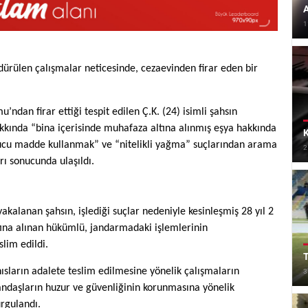
A
1
dürülen çalışmalar neticesinde, cezaevinden firar eden bir
’ndan firar ettiği tespit edilen Ç.K. (24) isimli şahsın
akkında “bina içerisinde muhafaza altına alınmış eşya hakkında
turucu madde kullanmak” ve “nitelikli yağma” suçlarından arama
2
rı sonucunda ulaşıldı.
kalanan şahsın, işlediği suçlar nedeniyle kesinleşmiş 28 yıl 2
tına alınan hükümlü, jandarmadaki işlemlerinin
lim edildi.
T
ısların adalete teslim edilmesine yönelik çalışmaların
3
tandaşların huzur ve güvenliğinin korunmasına yönelik
rgulandı.