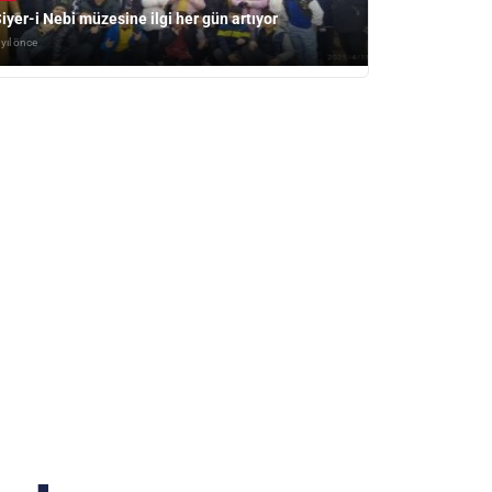
iyer-i Nebi müzesine ilgi her gün artıyor
 yıl önce