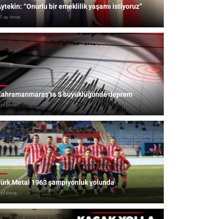
ytekin: “Onurlu bir emeklilik yaşamı istiyoruz”
1 ay önce
Kahramanmaraş’ta 5 büyüklüğünde deprem
 yıl önce
ürk Metal 1963 şampiyonluk yolunda
 yıl önce