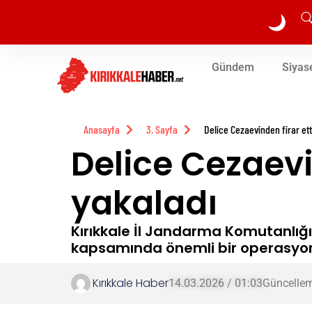
🌙
Gündem
Siyas
Anasayfa
3. Sayfa
Delice Cezaevinden firar et
Delice Cezaevi
yakaladı
Kırıkkale İl Jandarma Komutanlığı
kapsamında önemli bir operasyon
Kırıkkale Haber
14.03.2026 / 01:03
Güncellem