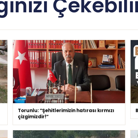
lginizi Çekebilir
Torunlu: “Şehitlerimizin hatırası kırmızı
B
çizgimizdir!”