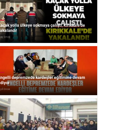
açak yolla ülkeye sokmaya çalıştı, Kırıkkale’de
akalandı!
 ay önce
ngelli depremzede kardeşler eğitimine devam
diyor
 yıl önce