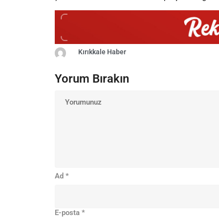
Kırıkkale Haber
Yorum Bırakın
Ad
*
E-posta
*