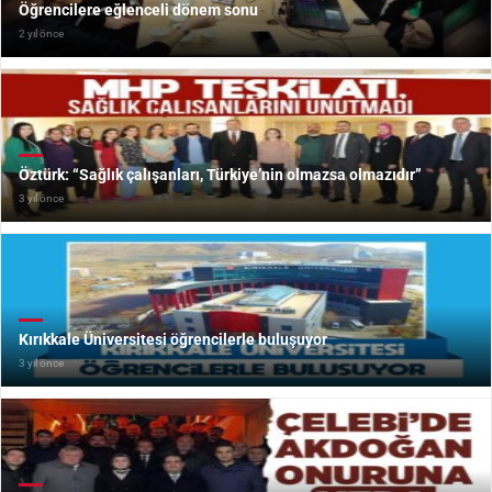
Öğrencilere eğlenceli dönem sonu
2 yıl önce
Öztürk: “Sağlık çalışanları, Türkiye’nin olmazsa olmazıdır”
3 yıl önce
Kırıkkale Üniversitesi öğrencilerle buluşuyor
3 yıl önce