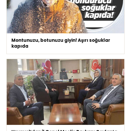
Montunuzu, botunuzu giyin! Aşırı soğuklar
kapıda