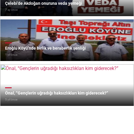
Çelebi’de Akdoğan onuruna veda yemeği
7 ay önce
Eroğlu Köyü’nde birlik ve beraberlik şenliği
1 yıl önce
Önal, “Gençlerin uğradığı haksızlıkları kim giderecek?”
5 yıl önce