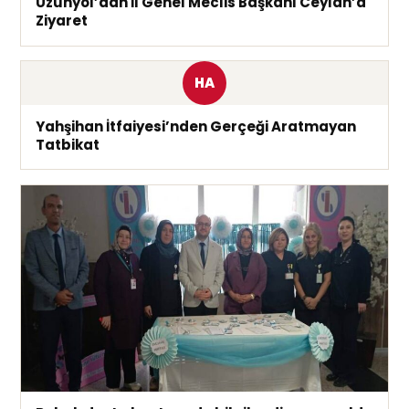
Uzunyol’dan İl Genel Meclis Başkanı Ceylan’a
Ziyaret
HA
Yahşihan İtfaiyesi’nden Gerçeği Aratmayan
Tatbikat