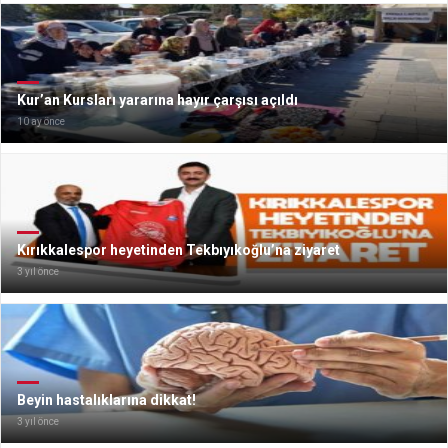
Kur’an Kursları yararına hayır çarşısı açıldı
10 ay önce
Kırıkkalespor heyetinden Tekbıyıkoğlu’na ziyaret
3 yıl önce
Beyin hastalıklarına dikkat!
3 yıl önce