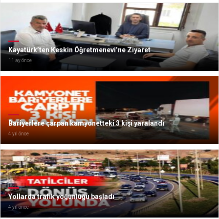
Kayatürk’ten Keskin Öğretmenevi’ne Ziyaret
11 ay önce
Bariyerlere çarpan kamyonetteki 3 kişi yaralandı
4 yıl önce
Yollarda trafik yoğunluğu başladı
4 yıl önce