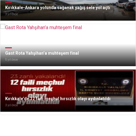
Kırıkkale-Ankara yolunda sağanak yağış sele yol açtı
3 yıl önce
Gast Rota Yahşihan’a muhteşem final
5 yıl önce
Kırıkkale’de 12 faili meçhul hırsızlık olayı aydınlatıldı
3 yıl önce