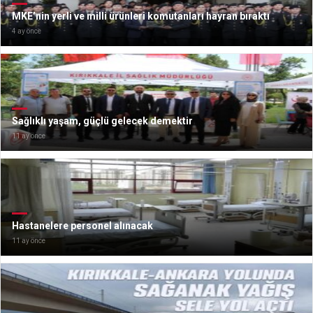
MKE’nin yerli ve milli ürünleri komutanları hayran bıraktı
4 ay önce
Sağlıklı yaşam, güçlü gelecek demektir
11 ay önce
Hastanelere personel alınacak
11 ay önce