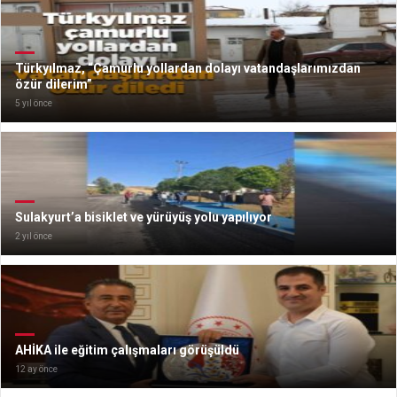
Türkyılmaz, “Çamurlu yollardan dolayı vatandaşlarımızdan
özür dilerim”
5 yıl önce
Sulakyurt’a bisiklet ve yürüyüş yolu yapılıyor
2 yıl önce
AHİKA ile eğitim çalışmaları görüşüldü
12 ay önce