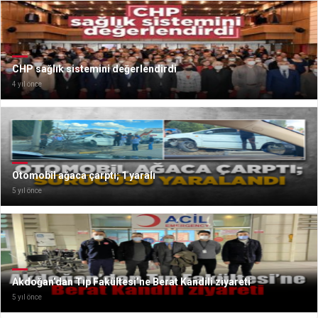
CHP sağlık sistemini değerlendirdi
4 yıl önce
Otomobil ağaca çarptı; 1 yaralı
5 yıl önce
Akdoğan’dan Tıp Fakültesi’ne Berat Kandili ziyareti
5 yıl önce