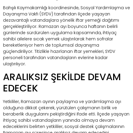
Bahşılı Kaymakamlığı koordinesinde, Sosyal Yardımlaşma ve
Dayanışma Vakfı (SYDV) tarafından ilçede yaşayan
dezavantajlı vatandaşlara yönelik iftar yemeği dağıtımı
gerçekleştiriliyor. Ramazan ayı boyunca haftanın belirli
günlerinde sürdürülen uygulama kapsamında, ihtiyaç
sahibi ailelere sıcak yemek ulaştırılarak hem sofralar
bereketleniyor hem de toplumsal dayanışma
güçlendiriliyor. Titizlikle hazırlanan iftar yemekleri, SYDV
personeli tarafından vatandaşların evlerine kadar
ulaştırılıyor.
ARALIKSIZ ŞEKİLDE DEVAM
EDECEK
Yetkililer, Ramazan ayının paylaşma ve yardımlaşma ayı
olduğuna dikkat çekerek, yürütülen çalışmanın birlik ve
beraberlik duygularını pekiştirdiğini ifade etti. İlçede yaşayan
ihtiyaç sahibi vatandaşların yanında olmaya devam
edeceklerini belirten yetkililer, sosyal destek çalışmalarının
Ramazan ayı süresince aralıksız devam edeceğini