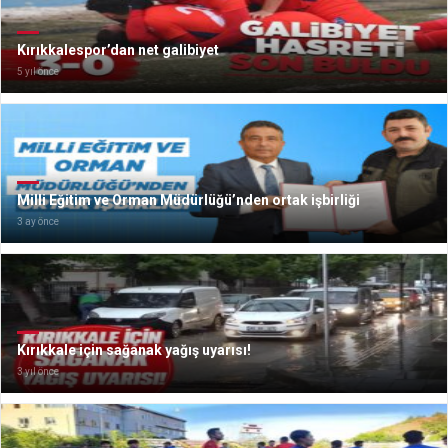
Kırıkkalespor’dan net galibiyet
5 yıl önce
Milli Eğitim ve Orman Müdürlüğü’nden ortak işbirliği
3 ay önce
Kırıkkale için sağanak yağış uyarısı!
3 yıl önce