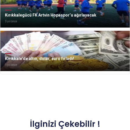
Kırıkkalegücü FK Artvin Hopaspor’u ağırlayacak
3 yıl önce
Kırıkkale’de altın, dolar, euro fırladı!
1 yıl önce
İlginizi Çekebilir !