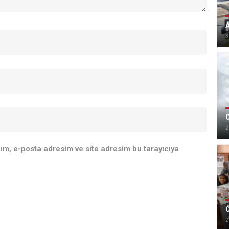
A
3
O
2
ım, e-posta adresim ve site adresim bu tarayıcıya
Ö
2