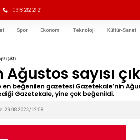
0318 212 21 21
et
Spor
Ekonomi
Teknoloji
Kültür-Sanat
ısı çıktı
 Ağustos sayısı çık
ve en beğenilen gazetesi Gazetekale’nin Ağust
diği Gazetekale, yine çok beğenildi.
e: 29.08.2023/12:08