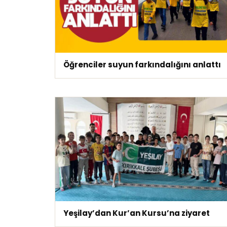
Öğrenciler suyun farkındalığını anlattı
Yeşilay’dan Kur’an Kursu’na ziyaret