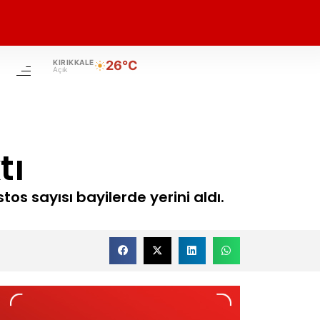
KIRIKKALE
26°C
Açık
tı
os sayısı bayilerde yerini aldı.