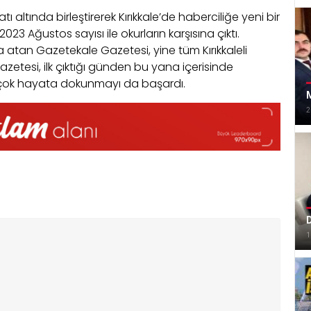
ı altında birleştirerek Kırıkkale’de haberciliğe yeni bir
023 Ağustos sayısı ile okurların karşısına çıktı.
 atan Gazetekale Gazetesi, yine tüm Kırıkkaleli
zetesi, ilk çıktığı günden bu yana içerisinde
birçok hayata dokunmayı da başardı.
M
2
D
1