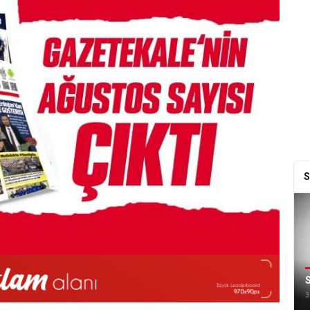
S
S
3