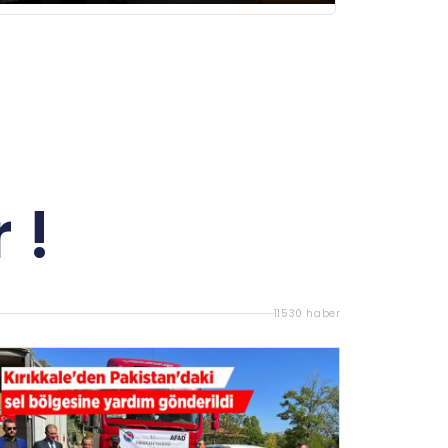
 !
11530 haber