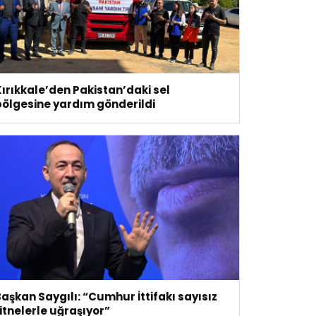
ırıkkale’den Pakistan’daki sel
bölgesine yardım gönderildi
aşkan Saygılı: “Cumhur İttifakı sayısız
itnelerle uğraşıyor”