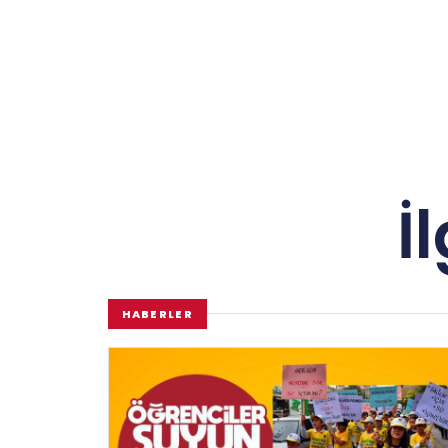
İ
HABERLER