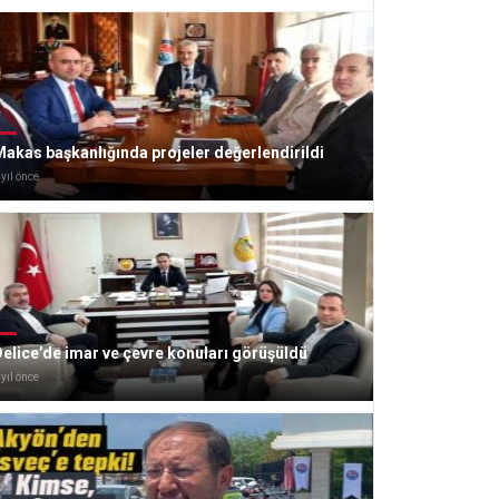
akas başkanlığında projeler değerlendirildi
 yıl önce
elice’de imar ve çevre konuları görüşüldü
 yıl önce