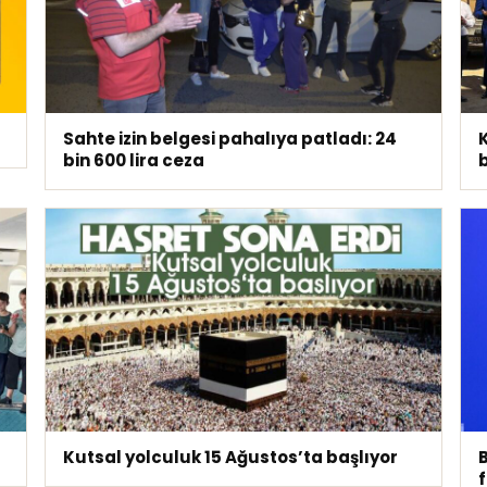
Sahte izin belgesi pahalıya patladı: 24
K
bin 600 lira ceza
Kutsal yolculuk 15 Ağustos’ta başlıyor
B
f