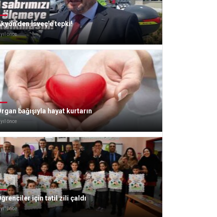
kyön’den İsveç’e tepki!
 yıl önce
rgan bağışıyla hayat kurtarın
 yıl önce
ğrenciler için tatil zili çaldı
 yıl önce