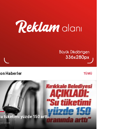
on Haberler
TÜMÜ
u tüketimi yüzde 150 arttı
 yıl önce