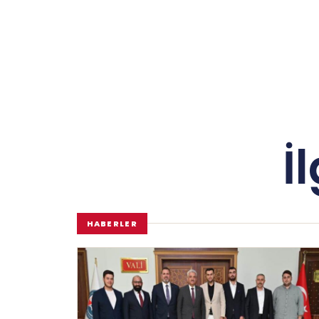
İ
HABERLER