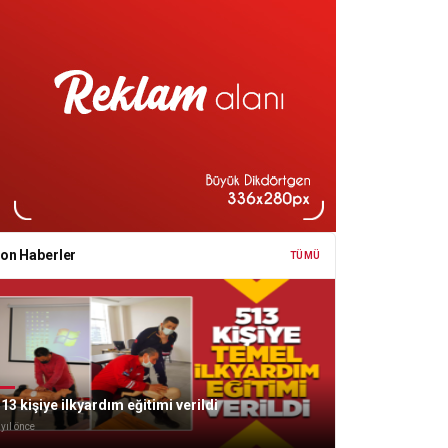
on Haberler
TÜMÜ
13 kişiye ilkyardım eğitimi verildi
 yıl önce