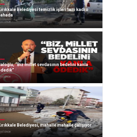
ırıkkale Belediyesi temizlik işleri tam kadro
sahada
 yıl önce
aloğlu, “Biz millet sevdasının bedelini kanla
ödedik”
 yıl önce
ırıkkale Belediyesi, mahalle mahalle çalışıyor
 yıl önce