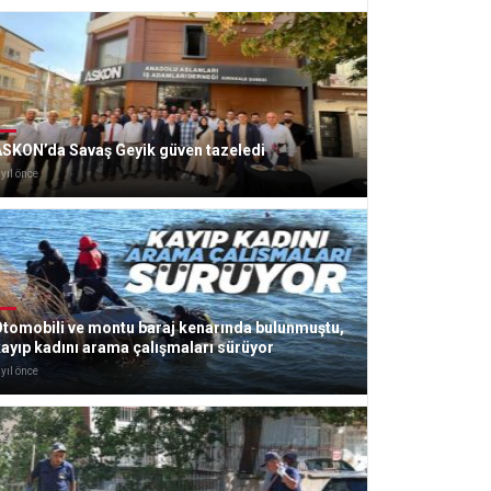
ASKON’da Savaş Geyik güven tazeledi
 yıl önce
tomobili ve montu baraj kenarında bulunmuştu,
ayıp kadını arama çalışmaları sürüyor
 yıl önce