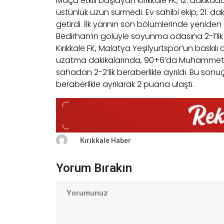
Maça etkili başlayan Kırıkkale FK, 12. dakika
üstünlük uzun sürmedi. Ev sahibi ekip, 21. da
getirdi. İlk yarının son bölümlerinde yeniden
Bedirhan’ın golüyle soyunma odasına 2-1’lik ü
Kırıkkale FK, Malatya Yeşilyurtspor’un baskıl
uzatma dakikalarında, 90+6’da Muhammet 
sahadan 2-2’lik beraberlikle ayrıldı. Bu sonuç
beraberlikle ayrılarak 2 puana ulaştı.
Kırıkkale Haber
Yorum Bırakın