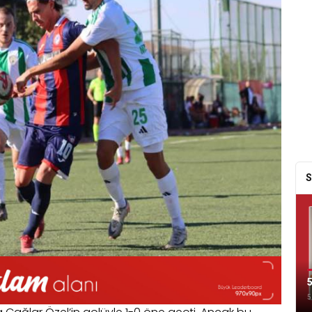
S
5
5