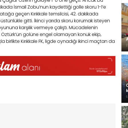
da Çağlar Özel’in golüyle 1-0 öne geçti. Ancak bu
kikada İsmail Zobu’nun kaydettiği golle skoru 1-1’e
 atağa geçen Kırıkkale temsilcisi, 42. dakikada
stünlükle gitti. İkinci yarıda skoru korumak isteyen
ı oyununa karşılık vermeye çalıştı. Mücadelenin
Öztürk’ün golüne engel olamayan konuk ekip,
la birlikte Kırıkkale FK, ligde oynadığı ikinci maçtan da
2
O
k
5