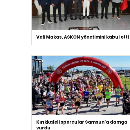
Vali Makas, ASKON yönetimini kabul etti
Kırıkkaleli sporcular Samsun’a damga
vurdu