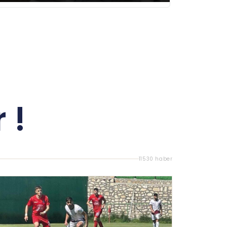
 !
11530 haber