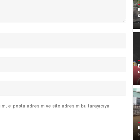
K
2
B
5
ım, e-posta adresim ve site adresim bu tarayıcıya
K
6