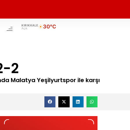
KIRIKKALE
30°C
Açık
2-2
nda Malatya Yeşilyurtspor ile karşı