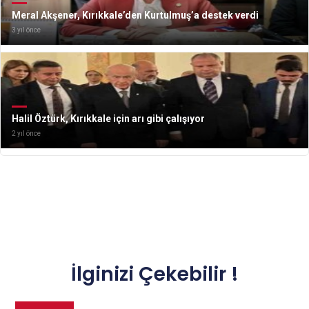
Meral Akşener, Kırıkkale’den Kurtulmuş’a destek verdi
3 yıl önce
Halil Öztürk, Kırıkkale için arı gibi çalışıyor
2 yıl önce
İlginizi Çekebilir !