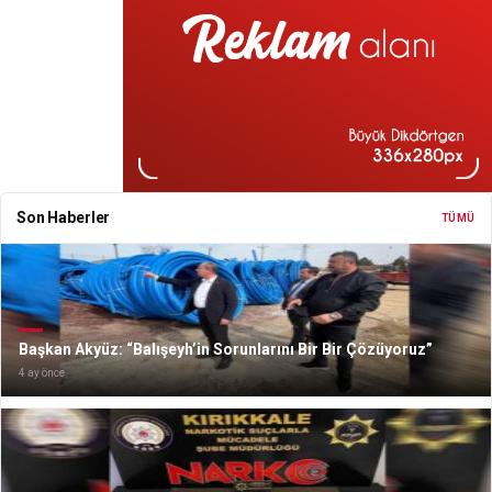
Son Haberler
TÜMÜ
Başkan Akyüz: “Balışeyh’in Sorunlarını Bir Bir Çözüyoruz”
4 ay önce