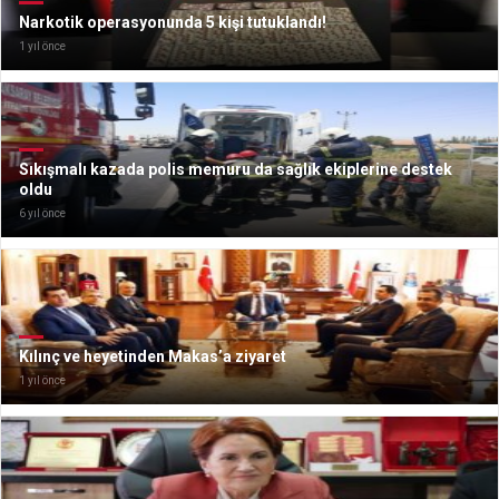
Narkotik operasyonunda 5 kişi tutuklandı!
1 yıl önce
Sıkışmalı kazada polis memuru da sağlık ekiplerine destek
oldu
6 yıl önce
Kılınç ve heyetinden Makas’a ziyaret
1 yıl önce