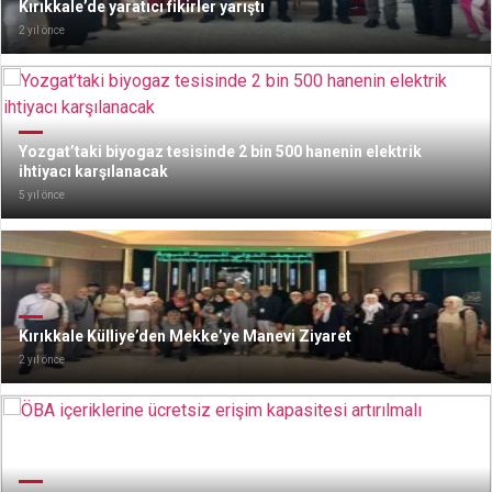
Kırıkkale’de yaratıcı fikirler yarıştı
2 yıl önce
Yozgat’taki biyogaz tesisinde 2 bin 500 hanenin elektrik
ihtiyacı karşılanacak
5 yıl önce
Kırıkkale Külliye’den Mekke’ye Manevi Ziyaret
2 yıl önce