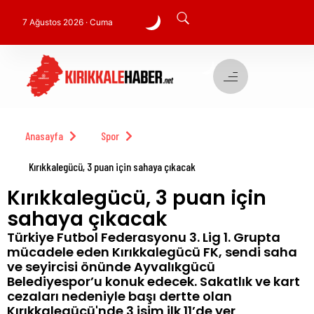
7 Ağustos 2026 · Cuma
Anasayfa
Spor
Kırıkkalegücü, 3 puan için sahaya çıkacak
Kırıkkalegücü, 3 puan için
sahaya çıkacak
Türkiye Futbol Federasyonu 3. Lig 1. Grupta
mücadele eden Kırıkkalegücü FK, sendi saha
ve seyircisi önünde Ayvalıkgücü
Belediyespor’u konuk edecek. Sakatlık ve kart
cezaları nedeniyle başı dertte olan
Kırıkkalegücü'nde 3 isim ilk 11’de yer