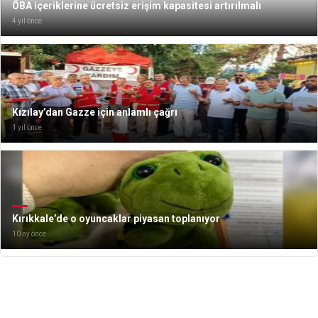
ÖBA içeriklerine ücretsiz erişim kapasitesi artırılmalı
4 yıl önce
Kızılay’dan Gazze için anlamlı çağrı
1 yıl önce
Kırıkkale’de o oyuncaklar piyasan toplanıyor
10 ay önce