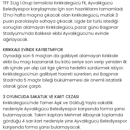
TFF 3.Lig 1.Grup temsilcisi Kırıkkalegücü FK, Ayvalıkgücü
Belediyespor karşılaşması İçin son hazırlıklarını tamamladı.
12’nci hafta maçına çıkacak olan Kırıkkalegücü, mutlak 3
puan parolasıyla sahaya çıkacak. Ligde bir türlü istediği
sonuçları alamayan Kırıkkalegücü, pazar günü Başpınar
Stadyumu’nda Balıkesir ekibi Ayvalıkgücü’nü evinde
ağırlayacak.
KIRIKKALE EVİNDE KAYBETMİYOR
Oynadığı son 5 maçtan da galibiyet alamayan Kırıkkale
ekibi bu maçı kazanarak bu kötü seriye son verip yeniden ilk
altı içinde yer alıp üst lige çıkma hedefini sürdürmek istiyor.
Kırıkkalegücü’nün galibiyet hasreti sürerken, evi Başpınar
Stadı’nda 5 maçtır bileği bükülmemesi de önemli istatistik
olarak göze çarptı.
3 OYUNCUDA SAKATLIK VE KART CEZASI
Kırıkkalegücü'nde Tamer Aşık ve Göktuğ Yayla sakatlık
nedeniyle Ayvalıkgücü Belediyespor karşısında forma şansı
bulamayacak. Takım kaptanı Mehmet Albayrak toplamda
gördüğü 4 sarı kart nedeniyle yine Ayvalıkgücü Belediyespor
karşısında forma şansı bulamayacak.