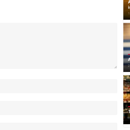
A
i
1
A
2
T
1