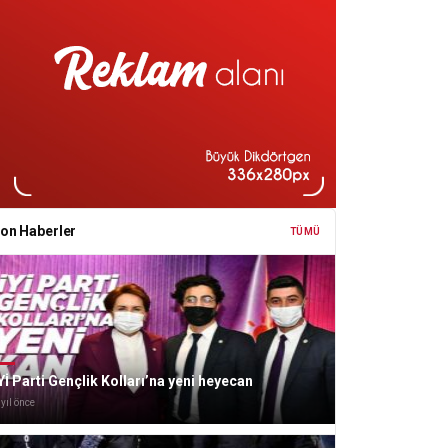
on Haberler
TÜMÜ
Yİ Parti Gençlik Kolları’na yeni heyecan
 yıl önce