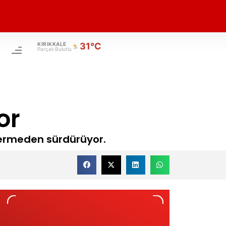
KIRIKKALE
31°C
Parçalı Bulutlu
or
a vermeden sürdürüyor.