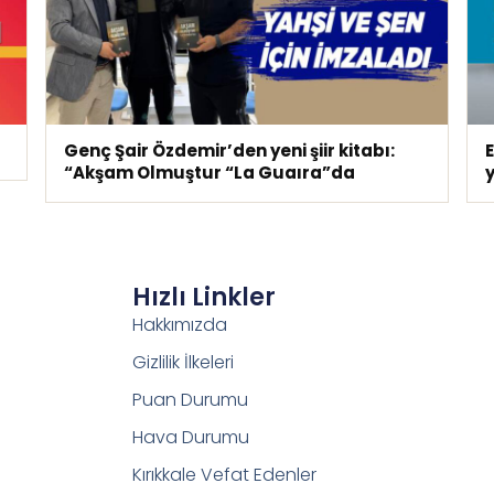
Genç Şair Özdemir’den yeni şiir kitabı:
E
“Akşam Olmuştur “La Guaıra”da
Hızlı Linkler
Hakkımızda
Gizlilik İlkeleri
Puan Durumu
Hava Durumu
Kırıkkale Vefat Edenler