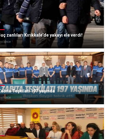
uç zanlıları Kırıkkale’de yakayı ele verdi!
 yıl önce
abıta Teşkilatı 197 yaşında
 yıl önce