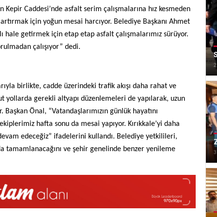
en Kepir Caddesi’nde asfalt serim çalışmalarına hız kesmeden
i artırmak için yoğun mesai harcıyor. Belediye Başkanı Ahmet
ı hale getirmek için etap etap asfalt çalışmalarımız sürüyor.
orulmadan çalışıyor” dedi.
S
2
ıyla birlikte, cadde üzerindeki trafik akışı daha rahat ve
 yollarda gerekli altyapı düzenlemeleri de yapılarak, uzun
r. Başkan Önal, “Vatandaşlarımızın günlük hayatını
ekiplerimiz hafta sonu da mesai yapıyor. Kırıkkale’yi daha
evam edeceğiz” ifadelerini kullandı. Belediye yetkilileri,
Z
nda tamamlanacağını ve şehir genelinde benzer yenileme
3