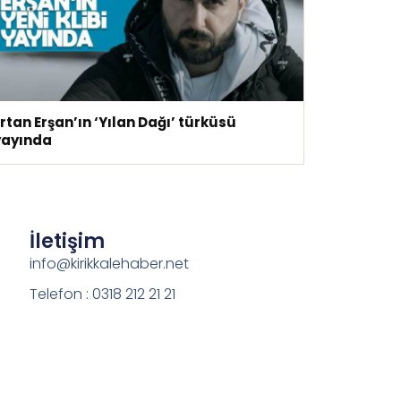
rtan Erşan’ın ‘Yılan Dağı’ türküsü
yayında
İletişim
info@kirikkalehaber.net
Telefon : 0318 212 21 21