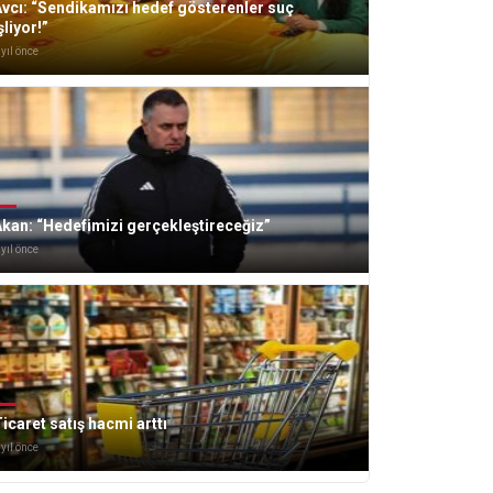
vcı: “Sendikamızı hedef gösterenler suç
şliyor!”
 yıl önce
kan: “Hedefimizi gerçekleştireceğiz”
 yıl önce
icaret satış hacmi arttı
 yıl önce