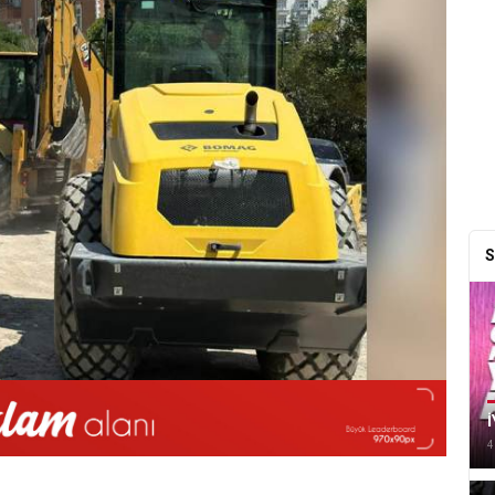
S
İ
4