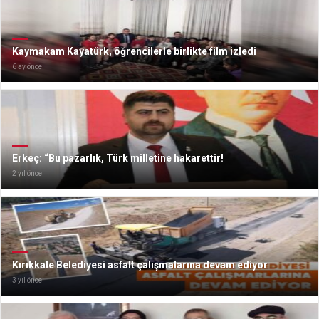
Kaymakam Kayatürk, öğrencilerle birlikte film izledi
6 ay önce
Erkeç: “Bu pazarlık, Türk milletine hakarettir!
2 yıl önce
Kırıkkale Belediyesi asfalt çalışmalarına devam ediyor
3 yıl önce