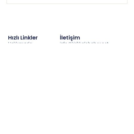
Hızlı Linkler
İletişim
Hakkımızda
info@kirikkalehaber.net
Gizlilik İlkeleri
Telefon : 0318 212 21 21
Puan Durumu
Hava Durumu
Kırıkkale Vefat
Edenler
Künye
Yazarlar
kırıkkale'nin özel haber sitesi