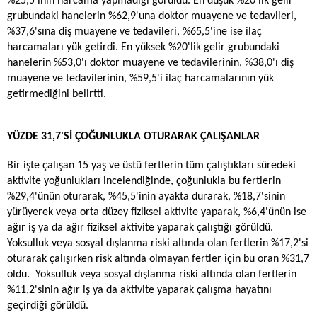
%25,5'inin harcama yapmadığı görüldü. En düşük %20'lik gelir
grubundaki hanelerin %62,9'una doktor muayene ve tedavileri,
%37,6'sına diş muayene ve tedavileri, %65,5'ine ise ilaç
harcamaları yük getirdi. En yüksek %20'lik gelir grubundaki
hanelerin %53,0'ı doktor muayene ve tedavilerinin, %38,0'ı diş
muayene ve tedavilerinin, %59,5'i ilaç harcamalarının yük
getirmediğini belirtti.
YÜZDE 31,7'Sİ ÇOĞUNLUKLA OTURARAK ÇALIŞANLAR
Bir işte çalışan 15 yaş ve üstü fertlerin tüm çalıştıkları süredeki
aktivite yoğunlukları incelendiğinde, çoğunlukla bu fertlerin
%29,4'ünün oturarak, %45,5'inin ayakta durarak, %18,7'sinin
yürüyerek veya orta düzey fiziksel aktivite yaparak, %6,4'ünün ise
ağır iş ya da ağır fiziksel aktivite yaparak çalıştığı görüldü.
Yoksulluk veya sosyal dışlanma riski altında olan fertlerin %17,2'si
oturarak çalışırken risk altında olmayan fertler için bu oran %31,7
oldu. Yoksulluk veya sosyal dışlanma riski altında olan fertlerin
%11,2'sinin ağır iş ya da aktivite yaparak çalışma hayatını
geçirdiği görüldü.