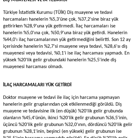
Türkiye İstatistik Kurumu (TÜİK) Diş muayene ve tedavi
harcamaları hanelerin %5,3'üne çok, %37,2'sine biraz yük
getirirken %28,9'una yük getirmedi. İlaç harcamaları ise
hanelerin %5,0'ına çok, %50,9'una biraz yük getirdi. Hanelerin
%44,0'ı ilaç harcamalarının yük getirmediğini belirtti. Son 12 ay
içerisinde hanelerin %2,7'si muayene veya tedavi, %28,6'sı diş
muayenesi veya tedavisi, %0,1'i ise ilaç harcaması yapmadı. En
yüksek %20'lik gelir grubundaki hanelerin %25,5'inde diş
muayenesi harcaması olmadı.
İLAÇ HARCAMALARI YÜK GETİRDİ
Doktor muayene ve tedavi ile ilaç için harcama yapmayan
hanelerin gelir gruplarından çok etkilenmediği görüldü. Diş
muayene ve tedavisine ilk (en düşük) %20'lik gelir grubunda
olanların %45,4'ünün, ikinci %20'lik gelir grubunun %36,5'inin,
üçüncü %20'lik gelir grubunun %32,0'ının, dördüncü %20'lik gelir
grubunun %28,1'inin, beşinci (en yüksek) gelir grubunun ise