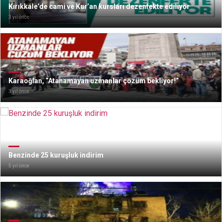
Kırıkkale’de cami ve Kur’an kursları dezenfekte ediliyor
3 yıl önce
Karaoğlan, “Atanamayan uzmanlar çözüm bekliyor!”
3 yıl önce
Benzinde 25 kuruşluk indirim
5 yıl önce