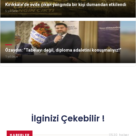
Kırıkkale’de evde çıkan yangında bir kişi dumandan etkilendi
5 yıl önce
Özaydın: “Tabelayı değil, diploma adaletini konuşmalıyız!”
1 yıl önce
İlginizi Çekebilir !
HABERLER
11530 haber