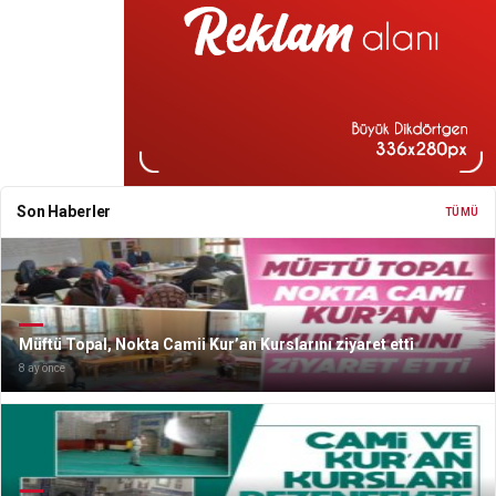
Son Haberler
TÜMÜ
Müftü Topal, Nokta Camii Kur’an Kurslarını ziyaret etti
8 ay önce