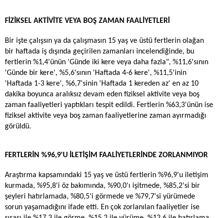
FİZİKSEL AKTİVİTE VEYA BOŞ ZAMAN FAALİYETLERİ
Bir işte çalışsın ya da çalışmasın 15 yaş ve üstü fertlerin olağan
bir haftada iş dışında geçirilen zamanları incelendiğinde, bu
fertlerin %1,4'ünün 'Günde iki kere veya daha fazla", %11,6'sının
'Günde bir kere', %5,6'sının 'Haftada 4-6 kere', %11,5'inin
'Haftada 1-3 kere', %6,7'sinin 'Haftada 1 kereden az' en az 10
dakika boyunca aralıksız devam eden fiziksel aktivite veya boş
zaman faaliyetleri yaptıkları tespit edildi. Fertlerin %63,3'ünün ise
fiziksel aktivite veya boş zaman faaliyetlerine zaman ayırmadığı
görüldü.
FERTLERİN %96,9'U İLETİŞİM FAALİYETLERİNDE ZORLANMIYOR
Araştırma kapsamındaki 15 yaş ve üstü fertlerin %96,9'u iletişim
kurmada, %95,8'i öz bakımında, %90,0'ı işitmede, %85,2'si bir
şeyleri hatırlamada, %80,5'i görmede ve %79,7'si yürümede
sorun yaşamadığını ifade etti. En çok zorlanılan faaliyetler ise