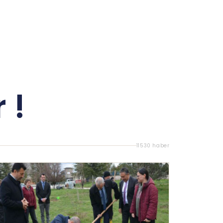
 !
11530 haber