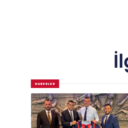
İ
HABERLER