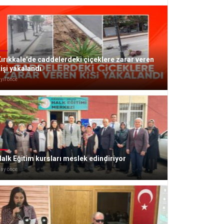
ırıkkale’de caddelerdeki çiçeklere zarar veren
işi yakalandı
 yıl önce
alk Eğitim kursları meslek edindiriyor
 ay önce