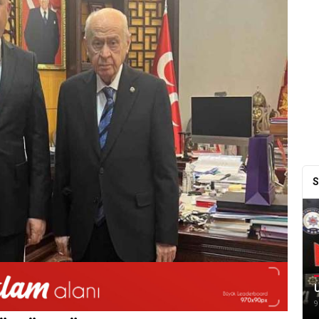
S
U
9