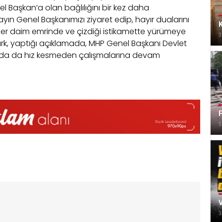
nel Başkan’a olan bağlılığını bir kez daha
Sayın Genel Başkanımızı ziyaret edip, hayır dualarını
K
e her daim emrinde ve çizdiği istikamette yürümeye
3
ürk, yaptığı açıklamada, MHP Genel Başkanı Devlet
yılında da hız kesmeden çalışmalarına devam
F
5
V
3