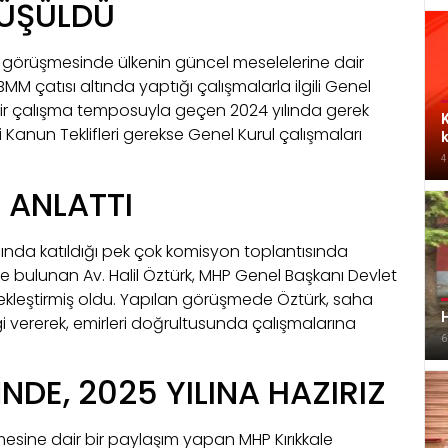
RÜŞÜLDÜ
n görüşmesinde ülkenin güncel meselelerine dair
BMM çatısı altında yaptığı çalışmalarla ilgili Genel
n bir çalışma temposuyla geçen 2024 yılında gerek
K
anun Teklifleri gerekse Genel Kurul çalışmaları
k
4
 ANLATTI
mında katıldığı pek çok komisyon toplantısında
 bulunan Av. Halil Öztürk, MHP Genel Başkanı Devlet
çekleştirmiş oldu. Yapılan görüşmede Öztürk, saha
H
i vererek, emirleri doğrultusunda çalışmalarına
6
DE, 2025 YILINA HAZIRIZ
esine dair bir paylaşım yapan MHP Kırıkkale