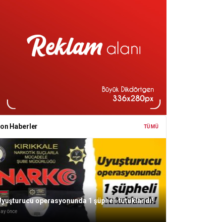
on Haberler
TÜMÜ
yuşturucu operasyonunda 1 şüpheli tutuklandı!
 ay önce