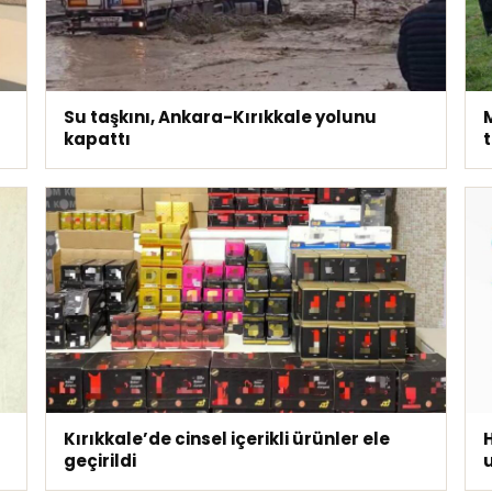
Su taşkını, Ankara-Kırıkkale yolunu
M
kapattı
Kırıkkale’de cinsel içerikli ürünler ele
geçirildi