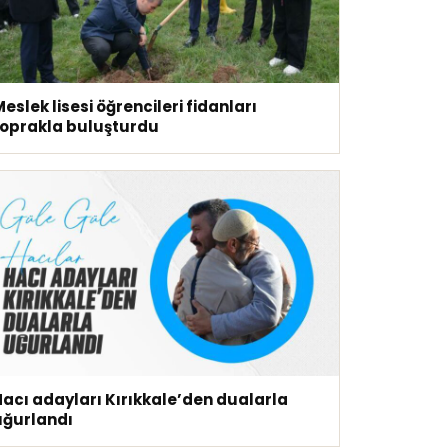
eslek lisesi öğrencileri fidanları
toprakla buluşturdu
Hacı adayları Kırıkkale’den dualarla
uğurlandı