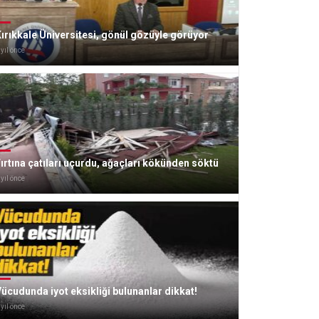
ırıkkale Üniversitesi, gönül gözüyle görüyor
 yıl önce
ırtına çatıları uçurdu, ağaçları kökünden söktü
 yıl önce
ücudunda iyot eksikliği bulunanlar dikkat!
 yıl önce